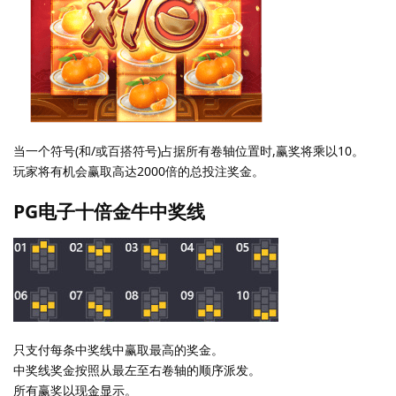
当一个符号(和/或百搭符号)占据所有卷轴位置时,赢奖将乘以10。
玩家将有机会赢取高达2000倍的总投注奖金。
PG电子十倍金牛中奖线
只支付每条中奖线中赢取最高的奖金。
中奖线奖金按照从最左至右卷轴的顺序派发。
所有赢奖以现金显示。