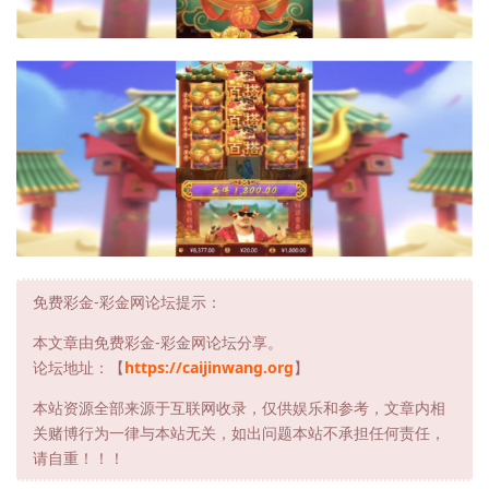
免费彩金-彩金网论坛提示：
本文章由免费彩金-彩金网论坛分享。
论坛地址：【
https://caijinwang.org
】
本站资源全部来源于互联网收录，仅供娱乐和参考，文章内相
关赌博行为一律与本站无关，如出问题本站不承担任何责任，
请自重！！！