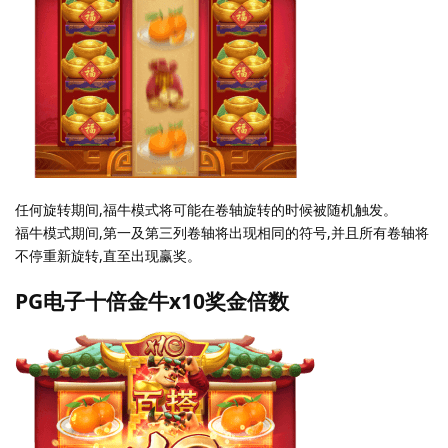
任何旋转期间,福牛模式将可能在卷轴旋转的时候被随机触发。
福牛模式期间,第一及第三列卷轴将出现相同的符号,并且所有卷轴将
不停重新旋转,直至出现赢奖。
PG电子十倍金牛x10奖金倍数