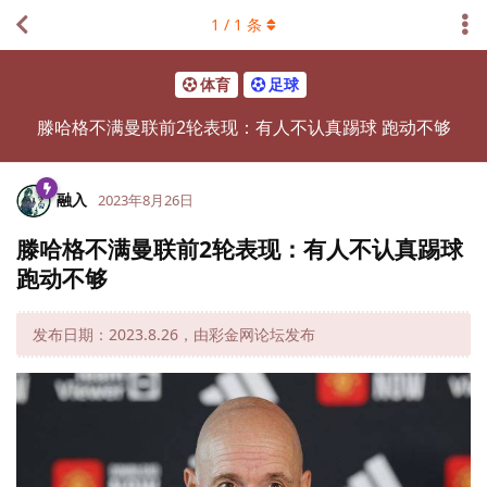
1
/
1
条
体育
足球
滕哈格不满曼联前2轮表现：有人不认真踢球 跑动不够
融入
2023年8月26日
滕哈格不满曼联前2轮表现：有人不认真踢球
跑动不够
发布日期：2023.8.26，由彩金网论坛发布