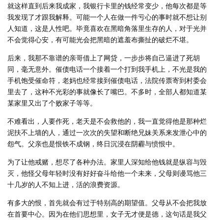
就这样直到后来我成家，我银行卡里的钱经常变少，他每次都是等
我发现了才跟我解释。可能一个人在做一件亏心的事时就不想让别
人知道，这是人性吧。毕竟喜欢在黑暗角落里生存的人，对于光并
不会觉得心安，有可能光会把黑暗的遮羞布撕扯的破烂不堪。
后来，我那不靠谱的亲哥借上了网贷，一步步将自己逼进了死胡
同，毫无意外。催债电话一个接着一个打到我手机上，不光是我的
手机饱受催命符，老妈也经常接到催债电话，法院传票寄到村委会
里去了，这种不光彩的事就像长了嘴巴。不多时，全部人都知道某
某家里又出了个败家子等等。
不难看出，人要作死，老天是不会救他的，我一直觉得他是那种烂
泥扶不上墙的人，通过一次次的失望和断绝兄妹关系来发泄心中的
怨气。父亲也是恨铁不成钢，终日沉浸在阴霾与愤恨中。
为了让他戒赌，想尽了各种办法。家里人深知给他钱就是纵容与毁
灭，他怪父母年轻时没有好好奋斗给他一个未来，父母则谩骂他三
十几岁的人不知上进，活的浪费资源。
有多大的恨，首先就会有过于特别高的期望值。父母从不会把我放
在首要中心。因为在他们思想里，女子无才便是德，这句话是我父