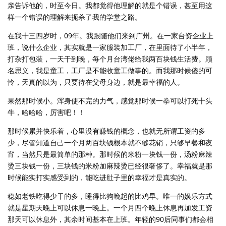
亲告诉他的，时至今日。我都觉得他理解的就是个错误，甚至用这
样一个错误的理解来扼杀了我的学堂之路。
在我十三四岁时，09年。我跟随他们来到广州。在一家台资企业上
班，说什么企业，其实就是一家服装加工厂，在里面待了小半年，
打杂打包装，一天干到晚，每个月台湾佬给我两百块钱生活费。顾
名思义，我是童工，工厂是不能收童工做事的。而我那时候傻的可
怜，天真的以为，只要待在父母身边，就是最幸福的人。
果然那时候小。浑身使不完的力气，感觉那时候一拳可以打死十头
牛，哈哈哈，厉害吧！！
那时候累并快乐着，心里没有赚钱的概念，也就无所谓工资的多
少，尽管知道自己一个月两百块钱根本就不够花销，只够早餐和夜
宵，当然只是最简单的那种。那时候的米粉一块钱一份，汤粉麻辣
烫三块钱一份，三块钱的米粉加麻辣烫已经很奢侈了。幸福就是那
时候能实打实感受到的，能吃进肚子里的幸福才是真实的。
稳如老铁吃得少干的多，睡得比狗晚起的比鸡早。唯一的娱乐方式
就是星期天晚上可以休息一晚上。一个月四个晚上休息再加发工资
那天可以休息外，其余时间基本在上班。年轻的90后同事们都会相