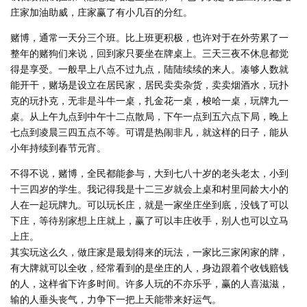
庄家加油助威，庄家赢了有小几百的分红。
赌博，通常一天分三个班。比上班更积极，也许对于在外劳累了一
整年的赌狗们来说，回到家只要坐在牌桌上。三天三夜不休息都觉
得是享受。一般早上八点不过九点，陆陆续续的来人。凑够人数就
能开干，赌场是设立在居民家，居民卖卖杂货，卖卖烟酒水，玩扑
克的玩扑克，无非是斗牛一桌，扎金花一桌，梭哈一桌，玩牌九一
桌。从上午九点到中午十二点散局，下午一点到五六点下局，晚上
七点到凌晨三四五点不等。可谓是热闹非凡，就这样的日子，能从
小年持续到春节元宵。
不得不说，赌博，全民都能参与，大到七八十岁的老头老太，小到
十三四岁的学生。我记得我是十二三岁就会上桌和村里同龄大小的
人在一起玩牌九。可以玩长庄，就是一家坐庄坐到底，没钱了可以
下庄，等待别家想上庄就上，赢了可以丰庄收手，别人也可以立马
上庄。
其实玩这么久，做庄家是最划得来的玩法，一家比三家闲家的牌，
有大牌就可以全收，经常看到的是坐庄的人，身边跟着个收钱赔钱
的人，这样省下许多时间。许多人玩的不亦乐乎，赢的人喜滋滋，
输的人垂头丧气，力争下一把上天能带来好运气。