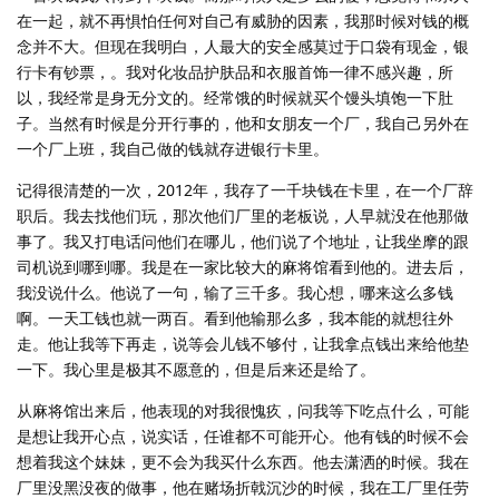
在一起，就不再惧怕任何对自己有威胁的因素，我那时候对钱的概
念并不大。但现在我明白，人最大的安全感莫过于口袋有现金，银
行卡有钞票，。我对化妆品护肤品和衣服首饰一律不感兴趣，所
以，我经常是身无分文的。经常饿的时候就买个馒头填饱一下肚
子。当然有时候是分开行事的，他和女朋友一个厂，我自己另外在
一个厂上班，我自己做的钱就存进银行卡里。
记得很清楚的一次，2012年，我存了一千块钱在卡里，在一个厂辞
职后。我去找他们玩，那次他们厂里的老板说，人早就没在他那做
事了。我又打电话问他们在哪儿，他们说了个地址，让我坐摩的跟
司机说到哪到哪。我是在一家比较大的麻将馆看到他的。进去后，
我没说什么。他说了一句，输了三千多。我心想，哪来这么多钱
啊。一天工钱也就一两百。看到他输那么多，我本能的就想往外
走。他让我等下再走，说等会儿钱不够付，让我拿点钱出来给他垫
一下。我心里是极其不愿意的，但是后来还是给了。
从麻将馆出来后，他表现的对我很愧疚，问我等下吃点什么，可能
是想让我开心点，说实话，任谁都不可能开心。他有钱的时候不会
想着我这个妹妹，更不会为我买什么东西。他去潇洒的时候。我在
厂里没黑没夜的做事，他在赌场折戟沉沙的时候，我在工厂里任劳