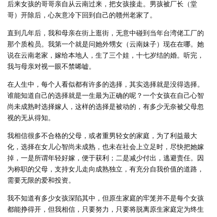
后来女孩的哥哥亲自从云南过来，把女孩接走。男孩被厂长（堂
哥）开除后，心灰意冷下回到自己的赣州老家了。
直到几年后，我和母亲在街上逛街，无意中碰到当年台湾佬工厂的
那个质检员。我第一个就是问她外甥女（云南妹子）现在在哪。她
说在云南老家，嫁给本地人，生了三个娃，十七岁结的婚。听完，
我与母亲对视一眼不禁唏嘘。
在人生中，每个人看似都有许多的选择，其实选择就是没得选择。
谁能知道自己的选择就是一生最为正确的呢？一个女孩在自己心智
尚未成熟时选择嫁人，这样的选择是被动的，有多少无奈被父母忽
视的无从得知。
我相信很多不合格的父母，或者重男轻女的家庭，为了利益最大
化，选择在女儿心智尚未成熟，也未在社会上立足时，尽快把她嫁
掉，一是所谓年轻好嫁，便于获利；二是减少付出，逃避责任。因
为称职的父母，支持女儿走向成熟独立，有充分自我价值的道路，
需要无限的爱和投资。
我不知道有多少女孩深陷其中，但原生家庭的牢笼并不是每个女孩
都能挣得开，但我相信，只要努力，只要将脱离原生家庭定为终生