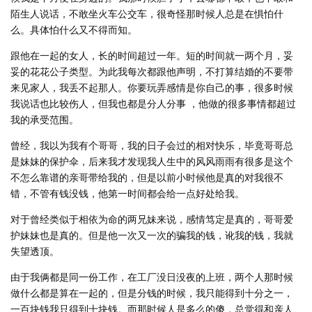
陌生人说话，不敢坐火车公交车，很奇怪那时候人总是在惧怕什
么。具体怕什么又不得而知。
跟他在一起的女人，长的时间超过一年。短的时间就一两个月，妥
妥的花花公子类型。为此我每次都跟他声明，不打算结婚的不要带
来见家人，我丢不起那人。你要玩弄感情是你自己的事，很多时候
我说话也比较伤人，但我也都是分人分事 ，他做的很多事情都超过
我的承受范围。
曾经，我以为我有个哥哥，我的日子会过的相对快乐，毕竟哥哥总
是妹妹的保护伞，后来我才发现我人生中的风风雨雨有很多是这个
不怎么靠谱的亲哥带给我的，但是以前小时候他是真的对我很不
错，不管有钱没钱，他第一时间都会给一点好处给我。
对于曾经类似于相依为命的两兄妹来说，感情笃定是真的，哥哥爱
护妹妹也是真的。但是他一次又一次的骗我的钱，讹我的钱，我就
失望透顶。
由于我俩都是同一份工作，在工厂没日没夜的上班，两个人那时候
做什么都是算在一起的，但是分钱的时候，我只能得到十分之一，
一百块钱我只得到十块钱。而那时候人是多么的傻，总觉得和亲人