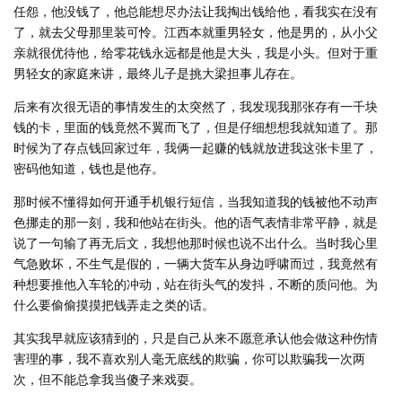
任怨，他没钱了，他总能想尽办法让我掏出钱给他，看我实在没有
了，就去父母那里装可怜。江西本就重男轻女，他是男的，从小父
亲就很优待他，给零花钱永远都是他是大头，我是小头。但对于重
男轻女的家庭来讲，最终儿子是挑大梁担事儿存在。
后来有次很无语的事情发生的太突然了，我发现我那张存有一千块
钱的卡，里面的钱竟然不翼而飞了，但是仔细想想我就知道了。那
时候为了存点钱回家过年，我俩一起赚的钱就放进我这张卡里了，
密码他知道，钱也是他存。
那时候不懂得如何开通手机银行短信，当我知道我的钱被他不动声
色挪走的那一刻，我和他站在街头。他的语气表情非常平静，就是
说了一句输了再无后文，我想他那时候也说不出什么。当时我心里
气急败坏，不生气是假的，一辆大货车从身边呼啸而过，我竟然有
种想要推他入车轮的冲动，站在街头气的发抖，不断的质问他。为
什么要偷偷摸摸把钱弄走之类的话。
其实我早就应该猜到的，只是自己从来不愿意承认他会做这种伤情
害理的事，我不喜欢别人毫无底线的欺骗，你可以欺骗我一次两
次，但不能总拿我当傻子来戏耍。