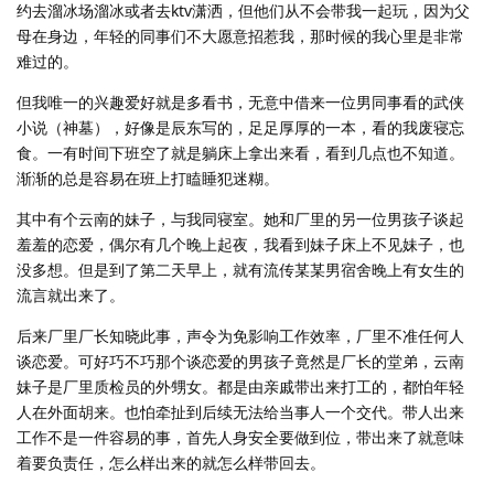
约去溜冰场溜冰或者去ktv潇洒，但他们从不会带我一起玩，因为父
母在身边，年轻的同事们不大愿意招惹我，那时候的我心里是非常
难过的。
但我唯一的兴趣爱好就是多看书，无意中借来一位男同事看的武侠
小说（神墓），好像是辰东写的，足足厚厚的一本，看的我废寝忘
食。一有时间下班空了就是躺床上拿出来看，看到几点也不知道。
渐渐的总是容易在班上打瞌睡犯迷糊。
其中有个云南的妹子，与我同寝室。她和厂里的另一位男孩子谈起
羞羞的恋爱，偶尔有几个晚上起夜，我看到妹子床上不见妹子，也
没多想。但是到了第二天早上，就有流传某某男宿舍晚上有女生的
流言就出来了。
后来厂里厂长知晓此事，声令为免影响工作效率，厂里不准任何人
谈恋爱。可好巧不巧那个谈恋爱的男孩子竟然是厂长的堂弟，云南
妹子是厂里质检员的外甥女。都是由亲戚带出来打工的，都怕年轻
人在外面胡来。也怕牵扯到后续无法给当事人一个交代。带人出来
工作不是一件容易的事，首先人身安全要做到位，带出来了就意味
着要负责任，怎么样出来的就怎么样带回去。