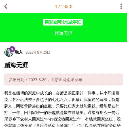
1
/
1
条
彩金网论坛故事汇
赌海无涯
融入
2023年8月26日
赌海无涯
发布日期：2023.8.26，由彩金网论坛发布
我是在赌博的家庭中成长的，会赌是很正常的一件事，从小耳濡目
染，各种玩法差不多也学的七七八八，但最让我痴迷的玩法，就是
牌九，两张骨牌凑出的点数，只要比庄家大就能赢钱。经常是在外
打工一年，回到家唯一的乐趣就是聚在赌场里。通常有那么一句话
形容乡下农村人回家过年“有钱没钱回家过年，有钱就回家坐庄，没
钱就凑点钱捡屎（意思是站边上捡漏）”，也可以是站在庄家旁边给