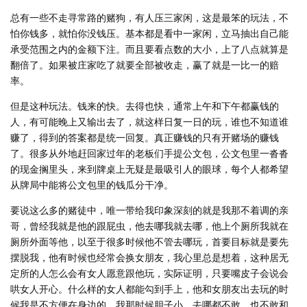
总有一些不走寻常路的赌狗，有人压三家闲，这是最笨的玩法，不
怕你钱多，就怕你没钱压。基本都是看中一家闲，立马抽出自己能
承受范围之内的金额下注。而且要看点数的大小，上了八点就算是
翻倍了。如果被庄家吃了就要全部被收走，赢了就是一比一的赔
率。
但是这种玩法。钱来的快。去得也快，通常上午和下午都赢钱的
人，有可能晚上又输出去了，就这样日复一日的玩，谁也不知道谁
赚了，得到的答案都是统一回复。真正赚钱的只有开赌场的赚钱
了。很多从外地赶回家过年的老板们手提公文包，公文包里一沓沓
的现金搁里头，来到牌桌上无疑是最吸引人的眼球，每个人都希望
从牌局中能将公文包里的钱瓜分干净。
要说这么多的赌徒中，唯一带给我印象深刻的就是我那不着调的亲
哥，曾经我就是他的跟屁虫，他去哪我就去哪，他上个厕所我就在
厕所外面等他，以至于很多时候他不管去哪玩，首要目标就是要先
摆脱我，他有时候也经常会换女朋友，我心里总是想着，这种居无
定所的人怎么会有女人愿意跟他玩，实际证明，只要嘴皮子会说会
哄女人开心。什么样的女人都能勾到手上，他和女朋友出去玩的时
候我是不方便在身边的。我那时候胆子小，去哪都不敢，也不敢和