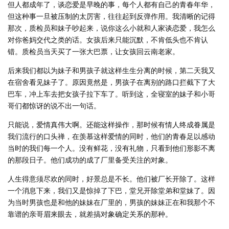
但人都成年了，谈恋爱是早晚的事，每个人都有自己的青春年华，
但这种事一旦被压制的太厉害，往往起到反弹作用。我清晰的记得
那次，质检员和妹子吵起来，说你这么小就和人家谈恋爱，我怎么
对你爸妈交代之类的话。女孩后来只能沉默，不肯低头也不肯认
错。质检员当天买了一张大巴票，让女孩回云南老家。
后来我们都以为妹子和男孩子就这样生生分离的时候，第二天我又
在宿舍看见妹子了。原因竟然是，男孩子在离别的路口拦截下了大
巴车，冲上车去把女孩子拉下车了。听到这，全寝室的妹子和小哥
哥们都惊讶的说不出一句话。
只能说，爱情真伟大啊。还能这样操作，那时候有情人终成眷属是
我们流行的口头禅，在羡慕这样爱情的同时，他们的青春足以感动
当时的我们每一个人。没有鲜花，没有礼物，只看到他们形影不离
的那段日子。他们成功的成了厂里备受关注的对象。
人生得意须尽欢的同时，好景总是不长。他们被厂长开除了。这样
一个消息下来，我们又是惊掉了下巴，堂兄开除堂弟和堂妹了。因
为当时男孩也是和他的妹妹在厂里的，男孩的妹妹正在和我那个不
靠谱的亲哥眉来眼去，就差搞对象确定关系的那种。