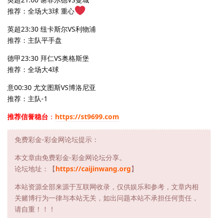
推荐：全场大3球 重心
英超23:30 纽卡斯尔VS利物浦
推荐：主队平手盘
德甲23:30 拜仁VS奥格斯堡
推荐：全场大4球
意00:30 尤文图斯VS博洛尼亚
推荐：主队-1
推荐信誉稳台
：
https://st9699.com
免费彩金-彩金网论坛提示：
本文章由免费彩金-彩金网论坛分享。
论坛地址：【
https://caijinwang.org
】
本站资源全部来源于互联网收录，仅供娱乐和参考，文章内相
关赌博行为一律与本站无关，如出问题本站不承担任何责任，
请自重！！！