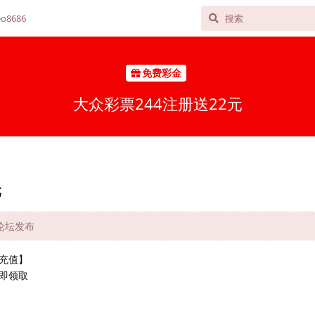
o8686
免费彩金
大众彩票244注册送22元
元
网论坛发布
充值】
即领取