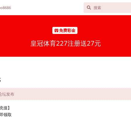
o8686
免费彩金
皇冠体育227注册送27元
元
网论坛发布
充值】
即领取