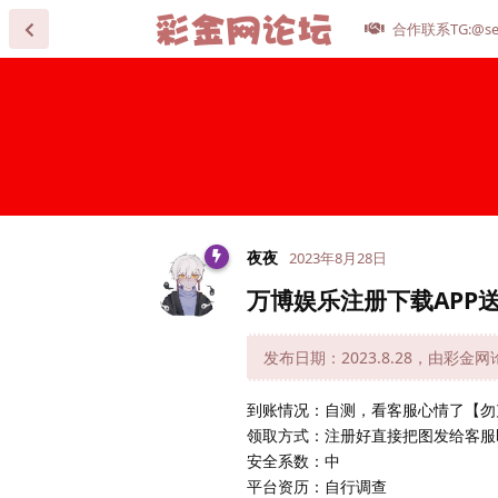
合作联系TG:@se
夜夜
2023年8月28日
万博娱乐注册下载APP送
发布日期：2023.8.28，由彩金
到账情况：自测，看客服心情了【勿
领取方式：注册好直接把图发给客服
安全系数：中
平台资历：自行调查