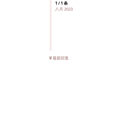
1
/
1
条
八月 2023
最新回复