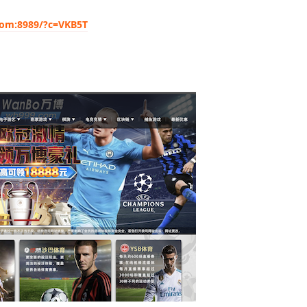
com:8989/?c=VKB5T