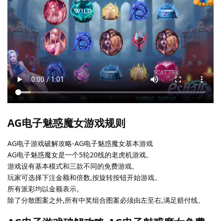
AG电子魅惑魔女游戏规则
AG电子游戏破解攻略-AG电子魅惑魔女基本游戏
AG电子魅惑魔女是一个5轮20线的老虎机游戏。
游戏设有基本模式和三款不同的免费游戏。
玩家可选择下注金额和倍数,按旋转按钮开始游戏。
所有派彩均以金额表示。
除了分散图案之外,所有中奖组合图案必须由左至右,满足赔付线。