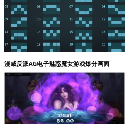
漫威反派AG电子魅惑魔女游戏爆分画面