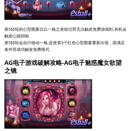
第5转轮的心型图案仅以一格之差错过而无法触发免费游戏时,有机会
触发心跳回响
第5转轮会自行移动一格,促使第3个红色心型图案重新出现，因满足
条件而成功触发免费模式
AG电子游戏破解攻略-AG电子魅惑魔女欲望
之镜