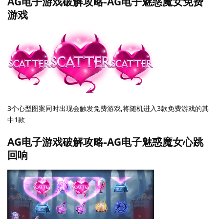
AG电子游戏破解攻略-AG电子魅惑魔女免费
游戏
3个心型图案同时出现会触发免费游戏,将随机进入3款免费游戏的其
中1款
AG电子游戏破解攻略-AG电子魅惑魔女心跳
回响