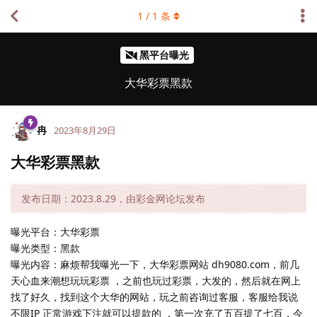
1
/
1
条
黑平台曝光
大华彩票黑款
冉
2023年8月29日
大华彩票黑款
发布日期：2023.8.29，由彩金网论坛发布
曝光平台：大华彩票
曝光类型：黑款
曝光内容：麻烦帮我曝光一下，大华彩票网站 dh9080.com，前几
天心血来潮想玩玩彩票 ，之前也玩过彩票，大发的，然后就在网上
找了好久，找到这个大华的网站，玩之前咨询过客服，客服给我说
不限IP 正常游戏下注就可以提款的 ，第一次充了五百提了七百，今