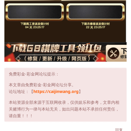
免费彩金-彩金网论坛提示：
本文章由免费彩金-彩金网论坛分享。
论坛地址：【
https://caijinwang.org
】
本站资源全部来源于互联网收录，仅供娱乐和参考，文章内相
关赌博行为一律与本站无关，如出问题本站不承担任何责任，
请自重！！！
回复