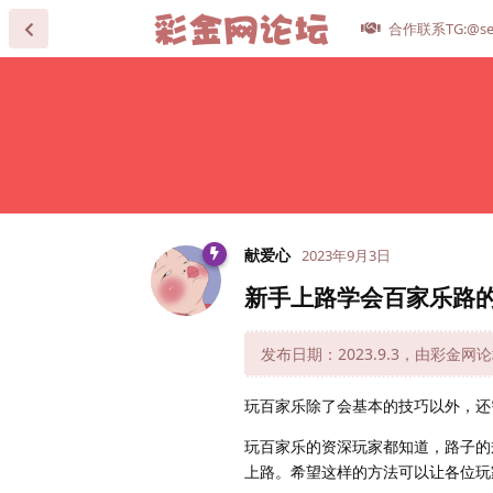
合作联系TG:@se
献爱心
2023年9月3日
新手上路学会百家乐路
发布日期：2023.9.3，由彩金网
玩百家乐除了会基本的技巧以外，还
玩百家乐的资深玩家都知道，路子的
上路。希望这样的方法可以让各位玩