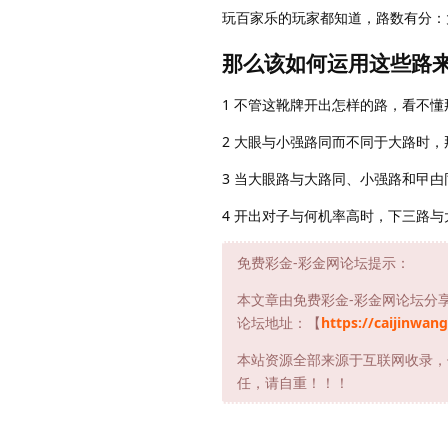
玩百家乐的玩家都知道，路数有分：
那么该如何运用这些路
1 不管这靴牌开出怎样的路，看不懂
2 大眼与小强路同而不同于大路时
3 当大眼路与大路同、小强路和曱
4 开出对子与何机率高时，下三路与大
免费彩金-彩金网论坛提示：
本文章由免费彩金-彩金网论坛分
论坛地址：【
https://caijinwang
本站资源全部来源于互联网收录，
任，请自重！！！