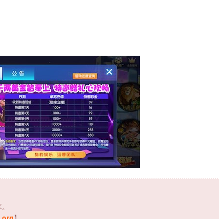
享。
.org
】