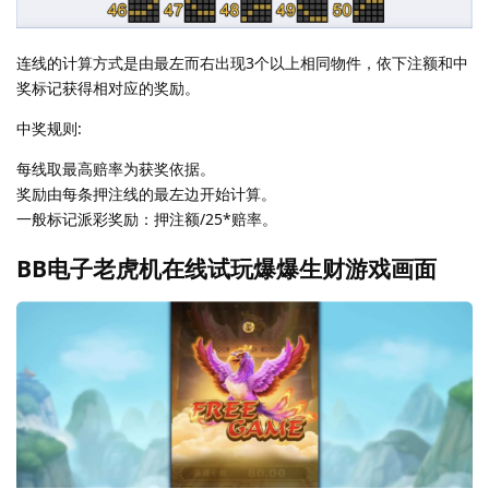
连线的计算方式是由最左而右出现3个以上相同物件，依下注额和中
奖标记获得相对应的奖励。
中奖规则:
每线取最高赔率为获奖依据。
奖励由每条押注线的最左边开始计算。
一般标记派彩奖励：押注额/25*赔率。
BB电子老虎机在线试玩爆爆生财游戏画面