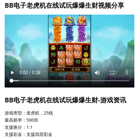
BB电子老虎机在线试玩爆爆生财视频分享
BB电子老虎机在线试玩爆爆生财-游戏资讯
游戏类型：老虎机，25线
最高赔率：500倍
支援换分：1:1
支援彩金：支援四层彩金