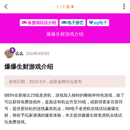
1
/
2
条
各游戏玩法介绍
电子游艺
pg电子
爆爆生财游戏介绍
么么
2023年9月9日
爆爆生财游戏介绍
发布日期：2023.9.9，由彩金网论坛发布
BBIN全新推出25线老虎机，游戏加入独特的鞭炮串特色游戏，除了
可以获得免费游戏外，盘面还有机会升至50线，或获得更多百搭符
号，提供更轻松的连线赢奖机会，BB电子老虎机在线试玩爆爆生
财，将给予玩家满满的爆奖体验，本文提供爆爆生财老虎机在线试
玩免费游戏。