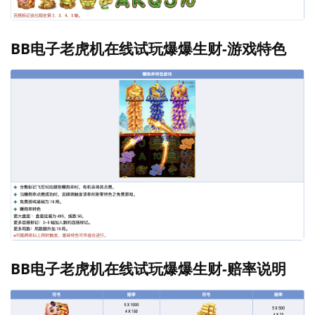
BB电子老虎机在线试玩爆爆生财-游戏特色
BB电子老虎机在线试玩爆爆生财-赔率说明