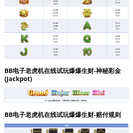
BB电子老虎机在线试玩爆爆生财-神秘彩金
(Jackpot)
BB电子老虎机在线试玩爆爆生财-赔付规则