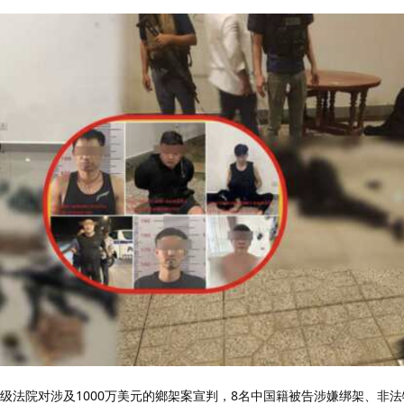
级法院对涉及1000万美元的鄉架案宣判，8名中国籍被告涉嫌绑架、非