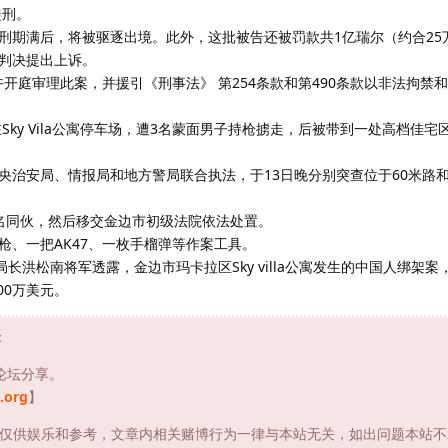
徒刑。
刑期满后，将被驱逐出境。此外，这批被告还被罚款共1亿瑞尔（约合25
判决提出上诉。
上午开庭审理此案，并援引《刑事法》 第254条款和第490条款以非法拘禁
Sky Vila公寓停车场，遭3名蒙面男子持枪掳走，后被带到一处高档佳宅
央治安局、情报局和地方警局联合执法，于13日晚分别突查位于60米路和
名同伙，然后移交金边市初级法院依法处置。
枪、一把AK47、一枚手榴弹等作案工具。
长洪松南将军透露，金边市玛卡拉区Sky villa公寓发生的中国人绑架
00万美元。
：
论坛分享。
.org
】
仅供娱乐和参考，文章内相关赌博行为一律与本站无关，如出问题本站不