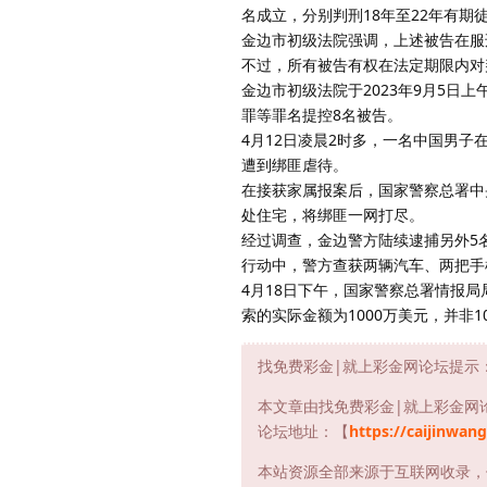
名成立，分别判刑18年至22年有期
金边市初级法院强调，上述被告在服
不过，所有被告有权在法定期限内对
金边市初级法院于2023年9月5日
罪等罪名提控8名被告。
4月12日凌晨2时多，一名中国男子在
遭到绑匪虐待。
在接获家属报案后，国家警察总署中
处住宅，将绑匪一网打尽。
经过调查，金边警方陆续逮捕另外5
行动中，警方查获两辆汽车、两把手
4月18日下午，国家警察总署情报局局
索的实际金额为1000万美元，并非1
找免费彩金|就上彩金网论坛提示
本文章由找免费彩金|就上彩金网
论坛地址：【
https://caijinwang
本站资源全部来源于互联网收录，