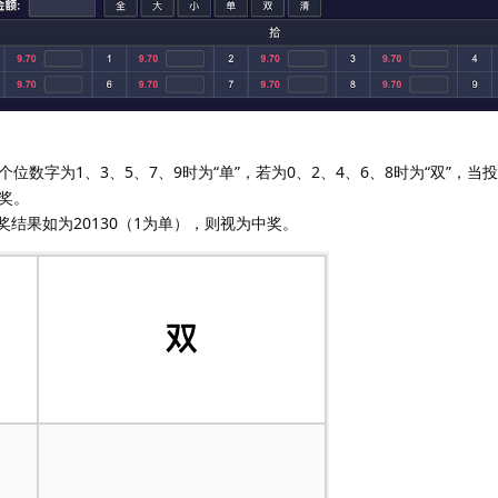
数字为1、3、5、7、9时为“单”，若为0、2、4、6、8时为“双”，当
奖。
结果如为20130（1为单），则视为中奖。