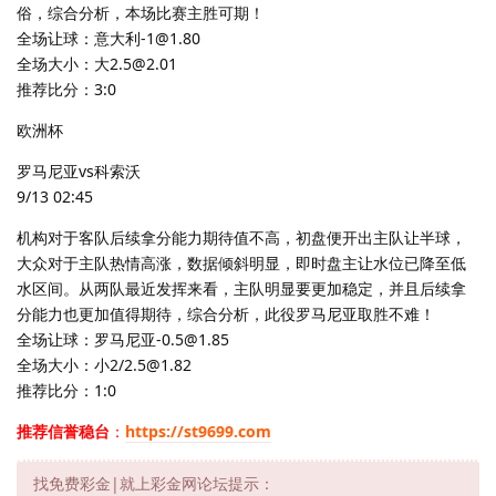
俗，综合分析，本场比赛主胜可期！
全场让球：意大利-1@1.80
全场大小：大2.5@2.01
推荐比分：3:0
欧洲杯
罗马尼亚vs科索沃
9/13 02:45
机构对于客队后续拿分能力期待值不高，初盘便开出主队让半球，
大众对于主队热情高涨，数据倾斜明显，即时盘主让水位已降至低
水区间。从两队最近发挥来看，主队明显要更加稳定，并且后续拿
分能力也更加值得期待，综合分析，此役罗马尼亚取胜不难！
全场让球：罗马尼亚-0.5@1.85
全场大小：小2/2.5@1.82
推荐比分：1:0
推荐信誉稳台
：
https://st9699.com
找免费彩金|就上彩金网论坛提示：