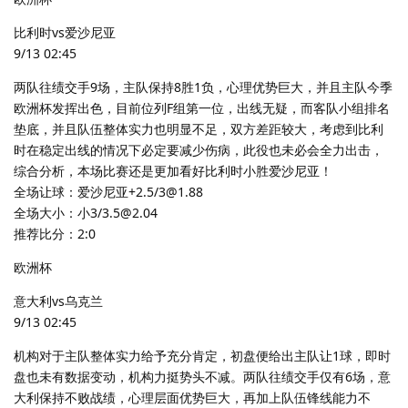
比利时vs爱沙尼亚
9/13 02:45
两队往绩交手9场，主队保持8胜1负，心理优势巨大，并且主队今季
欧洲杯发挥出色，目前位列F组第一位，出线无疑，而客队小组排名
垫底，并且队伍整体实力也明显不足，双方差距较大，考虑到比利
时在稳定出线的情况下必定要减少伤病，此役也未必会全力出击，
综合分析，本场比赛还是更加看好比利时小胜爱沙尼亚！
全场让球：爱沙尼亚+2.5/3@1.88
全场大小：小3/3.5@2.04
推荐比分：2:0
欧洲杯
意大利vs乌克兰
9/13 02:45
机构对于主队整体实力给予充分肯定，初盘便给出主队让1球，即时
盘也未有数据变动，机构力挺势头不减。两队往绩交手仅有6场，意
大利保持不败战绩，心理层面优势巨大，再加上队伍锋线能力不