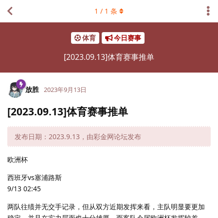
1
/
1
条
体育
今日赛事
[2023.09.13]体育赛事推单
放胜
2023年9月13日
[2023.09.13]体育赛事推单
发布日期：2023.9.13，由彩金网论坛发布
欧洲杯
西班牙vs塞浦路斯
9/13 02:45
两队往绩并无交手记录，但从双方近期发挥来看，主队明显要更加
稳定，并且在实力层面也十分雄厚，而客队今届欧洲杯发挥较差，