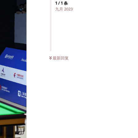
1
/
1
条
九月 2023
最新回复