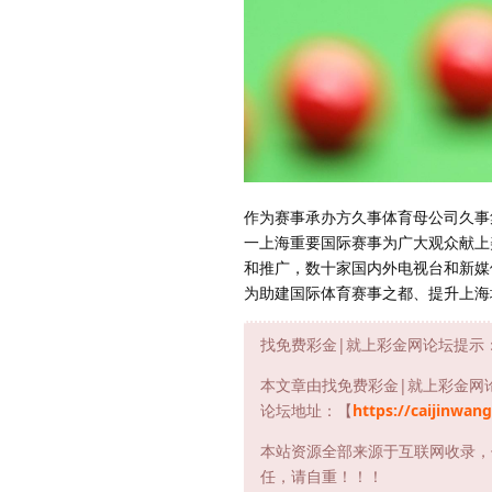
作为赛事承办方久事体育母公司久事
一上海重要国际赛事为广大观众献上
和推广，数十家国内外电视台和新媒
为助建国际体育赛事之都、提升上海
找免费彩金|就上彩金网论坛提示
本文章由找免费彩金|就上彩金网
论坛地址：【
https://caijinwang
本站资源全部来源于互联网收录，
任，请自重！！！