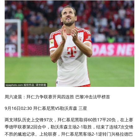
周六凌晨：拜仁力争联赛开局四连胜 巴黎冲击法甲榜首
9月16日02:30 拜仁慕尼黑VS勒沃库森 三星
两支球队历史上交锋97次，拜仁慕尼黑取得60胜17平20负，在上赛
季德甲联赛第2回合中，勒沃库森主场2-1取胜，结束了连续7次交锋
不胜的尴尬记录。上轮联赛，拜仁慕尼黑客场2-1逆转门兴格拉德巴