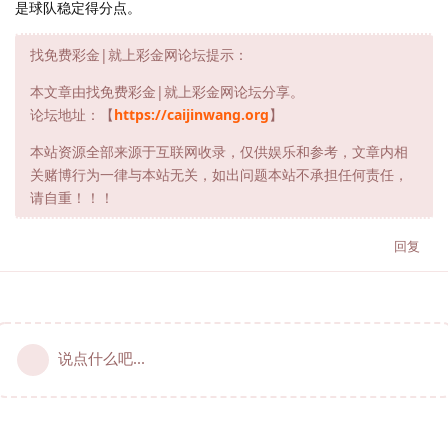
是球队稳定得分点。
找免费彩金|就上彩金网论坛提示：
本文章由找免费彩金|就上彩金网论坛分享。
论坛地址：【
https://caijinwang.org
】
本站资源全部来源于互联网收录，仅供娱乐和参考，文章内相
关赌博行为一律与本站无关，如出问题本站不承担任何责任，
请自重！！！
回复
说点什么吧...