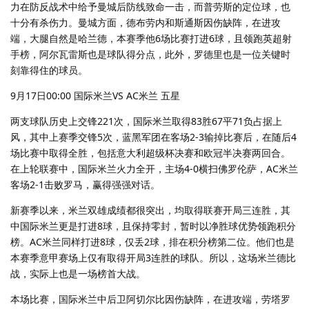
力在防反战术中给予曼城后防线致命一击，而普劳斯的定位球，也
十分有杀伤力。曼城方面，德布劳内和斯通斯因伤缺阵，在进攻
端，大腿自然是哈兰德，本赛季他6场比赛打进6球，且领跑英超射
手榜，阿尔瓦雷斯也是球队得分点，此外，罗德里也是一位关键时
刻靠得住的球员。
9月17日00:00 国际米兰VS AC米兰 五星
两支球队历史上交锋221次，国际米兰取得83胜67平71负占据上
风，其中上赛季交锋5次，蓝黑军团在客场2-3输掉比赛后，在随后4
场比赛中取得全胜，包括意大利超级杯决赛和欧冠半决赛两回合。
在上轮联赛中，国际米兰火力全开，主场4-0横扫佛罗伦萨，AC米兰
客场2-1击败罗马，赢得强强对话。
新赛季以来，米兰双雄成绩都很突出，均取得联赛开局三连胜，其
中国际米兰更是打进8球，且保持零封，暂时以净胜球优势领跑积分
榜。AC米兰同样打进8球，仅丢2球，排在积分榜第二位。他们也是
本赛季意甲赛场上仅有取得开局3连胜的球队。所以，这场米兰德比
战，实际上也是一场榜首大战。
本场比赛，国际米兰中后卫阿切尔比因伤缺阵，在进攻端，劳塔罗