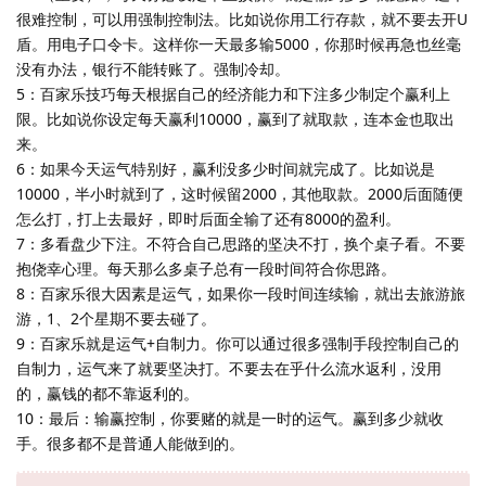
很难控制，可以用强制控制法。比如说你用工行存款，就不要去开U
盾。用电子口令卡。这样你一天最多输5000，你那时候再急也丝毫
没有办法，银行不能转账了。强制冷却。
5：百家乐技巧每天根据自己的经济能力和下注多少制定个赢利上
限。比如说你设定每天赢利10000，赢到了就取款，连本金也取出
来。
6：如果今天运气特别好，赢利没多少时间就完成了。比如说是
10000，半小时就到了，这时候留2000，其他取款。2000后面随便
怎么打，打上去最好，即时后面全输了还有8000的盈利。
7：多看盘少下注。不符合自己思路的坚决不打，换个桌子看。不要
抱侥幸心理。每天那么多桌子总有一段时间符合你思路。
8：百家乐很大因素是运气，如果你一段时间连续输，就出去旅游旅
游，1、2个星期不要去碰了。
9：百家乐就是运气+自制力。你可以通过很多强制手段控制自己的
自制力，运气来了就要坚决打。不要去在乎什么流水返利，没用
的，赢钱的都不靠返利的。
10：最后：输赢控制，你要赌的就是一时的运气。赢到多少就收
手。很多都不是普通人能做到的。