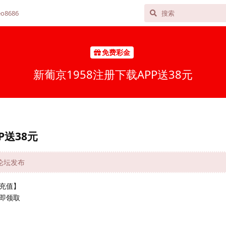
o8686
免费彩金
新葡京1958注册下载APP送38元
P送38元
网论坛发布
充值】
即领取