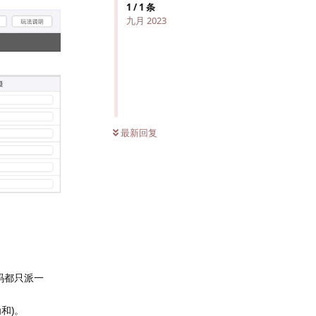
1
/
1
条
九月 2023
最新回复
码都只派一
和)。