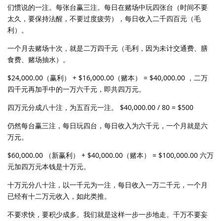
们惯说的一注。每张台赢三注。每日在赌场中玩四张台（时间不要
太久，要保持法醒，不要过度疲劳），每日收入二千四百元（毛
利）。
一个月去赌场十次，就是二万四千元（毛利，因为未计交通费、膳
食费、赌场抽水）。
$24,000.00（赢利） + $16,000.00（赌本） = $40,000.00 ，二万
四千元再加手中的一万六千元，即共四万元。
四万元分成八十注，为五百元一注。 $40,000.00 / 80 = $500
仍然每台赢三注，每日玩四台，每日收入为六千元，一个月就是六
万元。
$60,000.00 （新赢利） + $40,000.00（赌本） = $100,000.00 六万
元加四万元本钱是十万元。
十万元分八十注，以一千元为一注，每日收入一万二千元，一个月
已经有十二万元收入，如此类推。
不要求快，要积少成多。我们就是这样一步一步地走。千万不要妄