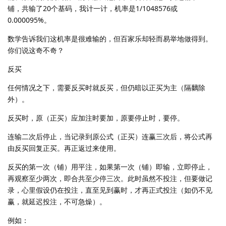
铺，共输了20个基码，我计一计，机率是1/1048576或
0.000095%。
数学告诉我们这机率是很难输的，但百家乐却轻而易举地做得到。
你们说这奇不奇？
反买
任何情况之下，需要反买时就反买，但仍暗以正买为主（隔黐除
外）。
反买时，原（正买）应加注时要加，原要停止时，要停。
连输二次后停止，当记录到原公式（正买）连赢三次后，将公式再
由反买回复正买。再正返过来使用。
反买的第一次（铺）用平注，如果第一次（铺）即输，立即停止，
再观察至少两次，即合共至少停三次。此时虽然不投注，但要做记
录，心里假设仍在投注，直至见到赢时，才再正式投注（如仍不见
赢，就延迟投注，不可急燥）。
例如：