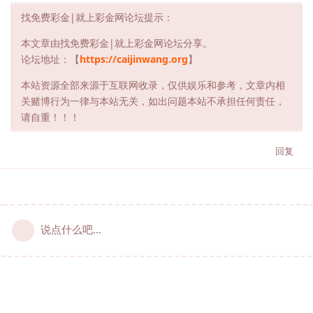
找免费彩金|就上彩金网论坛提示：
本文章由找免费彩金|就上彩金网论坛分享。
论坛地址：【
https://caijinwang.org
】
本站资源全部来源于互联网收录，仅供娱乐和参考，文章内相
关赌博行为一律与本站无关，如出问题本站不承担任何责任，
请自重！！！
回复
说点什么吧...