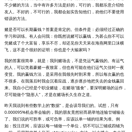
不少赌的方法，当中有许多方法是好的，可行的，我都乐意介绍给
友人。不好的，不可行的，我都会如实告知他们，劝他们不要使用
错误的方法。
赌是否可以长期赢钱？答案是肯定的。但条件是：必须经过正确的
学习和训练。有人会问我：你既然说赌可以赢钱，为甚么你不可以
凭赌成了个大富翁，享乐不尽，却还见你天天呆在海燕网里口沫横
飞，这不是个很好的证明：你也是个大输家吗？
我的答案很简单，就是：我到赌场去，不是凭运气赢钱的。有运气
的人，可以凭着豪赌一夜致富，但也有可能在他们运气欠佳时一夜
变贫。我的赢钱方法，是采用在我领先时割禾青，所以每次赢的也
不很多。在我落后时我会沉着应战，逐步逐步地把失去的金钱赢回
来。我自小已经是个职业赌徒，在赌场“搵食”，要深明赌场的运作，
尽可能做个“隐形人”，才是在赌场长久生存之道。
昨天我说到有些数学上的“数据”，是会误导我们的。试想，只有
0.000095%机会率会输的，我的朋友竟然轻而易举地连输廿铺输去
了。我们说的可胜率，或可负率，应该以单一铺的结果为准。例
如：投注庄闲，应该以每一铺做一个单位，切不可以三铺或四铺为