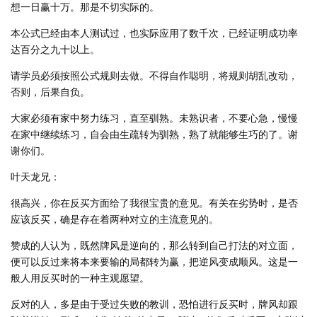
想一日赢十万。那是不切实际的。
本公式已经由本人测试过，也实际应用了数千次，已经证明成功率
达百分之九十以上。
请学员必须按照公式规则去做。不得自作聪明，将规则胡乱改动，
否则，后果自负。
大家必须有家中努力练习，直至驯熟。未熟识者，不要心急，慢慢
在家中继续练习，自会由生疏转为驯熟，熟了就能够生巧的了。谢
谢你们。
叶天龙兄：
很高兴，你在反买方面给了我很宝贵的意见。有关在劣势时，是否
应该反买，确是存在着两种对立的主流意见的。
赞成的人认为，既然牌风是逆向的，那么转到自己打法的对立面，
便可以反过来将本来要输的局都转为赢，把逆风变成顺风。这是一
般人用反买时的一种主观愿望。
反对的人，多是由于受过失败的教训，恐怕进行反买时，牌风却跟