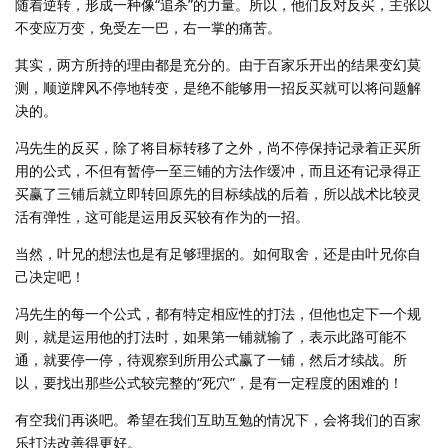
随着逆转，形成一种像“追杀”的力量。所以，他们反对反买，主张以
不变应万变，免受左一巴，右一掌的痛苦。
其实，两方所持的理由都是充分的。由于百家乐开出的结果变幻莫
测，顺逆牌风不停地转变，是绝不能够用一招反买就可以将问题解
决的。
冯先生的反买，除了将目标转移了之外，尚不停保持记录着正买所
用的公式，不但有暂停一至三铺的方法作缓冲，而且还有记录得正
买赢了三铺后就立即转回原先的目标续战的后着，所以战术比较灵
活有弹性，这可能是运用反买较有作为的一招。
当然，叶兄的想法也是有足够理据的。如何取舍，还是由叶兄你自
己决定吧！
冯先生的每一个公式，都有特定相应性的打法，但他也定下一个规
则，就是运用他的打法时，如果第一铺就输了，表示此路可能不
通，就要停一停，待观察到所用公式赢了一铺，然后才续战。所
以，要找出那些公式较完整的“死穴”，是有一定程度的困难的！
有空我们再谈吧。希望在我们互助互勉的情况下，会将我们的百家
乐打法改善得更好。