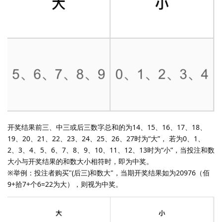
开奖结果前三、中三或后三数字总和的为14、15、16、17、18、
19、20、21、22、23、24、25、26、27时为“大”， 若为0、1、
2、3、4、5、6、7、8、9、10、11、12、13时为“小”，当投注和数
大小与开奖结果的和数大小相符时，即为中奖。
※举例：投注者购买"(后三)和数大"，当期开奖结果如为20976（佰
9+拾7+个6=22为大），则视为中奖。