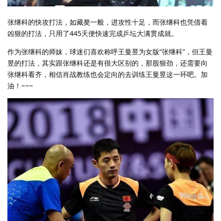
张继科的快攻打法，如藏獒一般，进攻性十足，而张继科也凭借着
凶狠的打法，只用了445天便快速完成乒坛大满贯成就。
作为张继科的师妹，球迷们喜欢称呼王曼昱为女版“张继科”，但王曼
昱的打法，其实跟张继科还是有很大区别的，那股狠劲，还需要向
张继科看齐，相信肖战教练也会定向的去训练王曼昱这一环吧。加
油！~~~