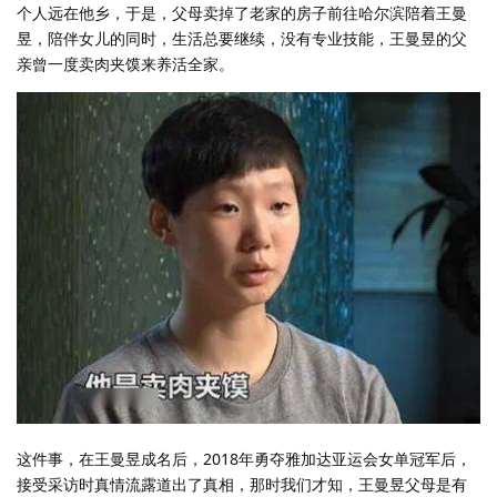
个人远在他乡，于是，父母卖掉了老家的房子前往哈尔滨陪着王曼
昱，陪伴女儿的同时，生活总要继续，没有专业技能，王曼昱的父
亲曾一度卖肉夹馍来养活全家。
这件事，在王曼昱成名后，2018年勇夺雅加达亚运会女单冠军后，
接受采访时真情流露道出了真相，那时我们才知，王曼昱父母是有