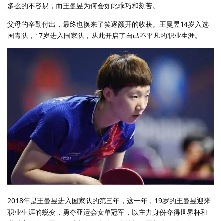
多么的不容易，而王曼昱为何会如此乖巧和刻苦。
父母的辛勤付出，最终也换来了笑逐颜开的收获。王曼昱14岁入选
国青队，17岁进入国家队，从此开启了自己不平凡的职业生涯。
2018年是王曼昱进入国家队的第三年，这一年，19岁的王曼昱迎来
职业生涯的蜕变，勇夺亚运会女单冠军，以主力身份夺得世界杯和