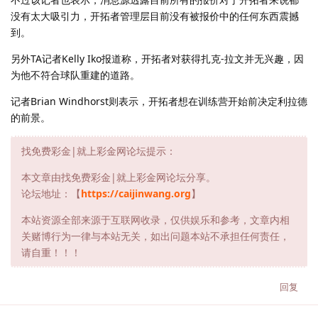
没有太大吸引力，开拓者管理层目前没有被报价中的任何东西震撼
到。
另外TA记者Kelly Iko报道称，开拓者对获得扎克-拉文并无兴趣，因
为他不符合球队重建的道路。
记者Brian Windhorst则表示，开拓者想在训练营开始前决定利拉德
的前景。
找免费彩金|就上彩金网论坛提示：
本文章由找免费彩金|就上彩金网论坛分享。
论坛地址：【
https://caijinwang.org
】
本站资源全部来源于互联网收录，仅供娱乐和参考，文章内相
关赌博行为一律与本站无关，如出问题本站不承担任何责任，
请自重！！！
回复