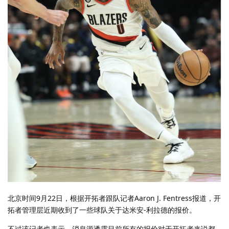
北京时间9月22日，根据开拓者跟队记者Aaron J. Fentress报道，开
拓者管理层近期收到了一些球队关于达米安-利拉德的报价。
不过该记者也表示，消息源透露目前所有的报价对于开拓者来说都