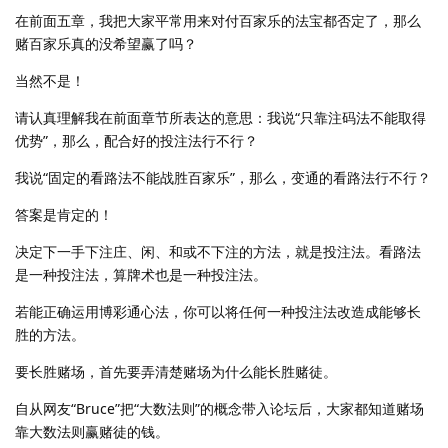
在前面五章，我把大家平常用来对付百家乐的法宝都否定了，那么
赌百家乐真的没希望赢了吗？
当然不是！
请认真理解我在前面章节所表达的意思：我说“只靠注码法不能取得
优势”，那么，配合好的投注法行不行？
我说“固定的看路法不能战胜百家乐”，那么，变通的看路法行不行？
答案是肯定的！
决定下一手下注庄、闲、和或不下注的方法，就是投注法。看路法
是一种投注法，算牌术也是一种投注法。
若能正确运用博彩通心法，你可以将任何一种投注法改造成能够长
胜的方法。
要长胜赌场，首先要弄清楚赌场为什么能长胜赌徒。
自从网友“Bruce”把“大数法则”的概念带入论坛后，大家都知道赌场
靠大数法则赢赌徒的钱。