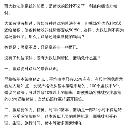
而大数法则赢钱的前提，是赌戏的设计不公平，利益向赌场方倾
斜。
大家有没有想过，假如各种赌戏的赌法不变，但赌场将优势利益返
还给赌客，使各种赌戏的优势都变成50/50，这样，大数法则不再为
赌场赢钱了。那么，赌场还能赢赌徒的钱吗？
答案是：照赢不误，只是赢得少一些而已。
没有了利益倾斜，没有大数法则帮忙，赌场凭什么赢？
一、赢赌徒对赌戏的错误认识。
严格按基本策略赌21点，平均输率只有0.5%左右。有段时间我留意
看别人赌21点，发现严格依从基本策略来赌的，100个里找不3个。
错误的赌法，可以导致10%以上的输率，即使赌场将赌徒投注总额
的0.5%还给赌徒，当然仍照样赢得眉开眼笑。
二、赢赌徒体力、精神、时间和赌本，赌场是一部24小时不停运转
的、不受感情影响的、赌本近似无限的赌博机器，而赌徒则受心
理、生理、旅行时间、赌本等诸多因素制约。