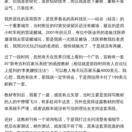
家。但我喜欢研究，喜欢钻研技术，所以我喜欢下象棋，象棋不靠
运气，只靠技术。
我所居住的圣荷西市，是世界着名的高科技区——硅谷（硅谷）的
一个重要城市，当时附近的印第安保留区还没有赌场，最近的是四
小时车程的雷诺赌城。2001年的元旦，有位中医诊所的老板沈医师
邀请我去雷诺赌城玩，那是我第一次踏足赌场，沈医师教我拉老虎
机，我用20元玩25仙的老虎机，很快就输光了，于是就没有再赌。
过了一段时间，忽然有天在世界日报上看到一个广告，宣称有一套
叫“新奇吉利百家乐系统”的函授教材（相信就是前段时间有人在论坛
上提到的‘李奥娜投注法’），可以教人每天玩百家乐赢4000美元。我
心想，既然有技术，那我就一定学得会，于是用信用卡付了199美元
邮购了一套。
教材寄到后，我看了一篇，感觉有点失望，当时主要是觉得写教材
的人的中憭竷飞t，有多处词不达意，另外也觉得这篇教材的理论
体系很不严谨，或者说根本就没有可信的理论去支持这套系统。
还好，这教材刊有一个谘询电话，于是我打过去问清楚各项细节，
然后在家测试，稍作测试，就发现不得了啦，原来这套系统真的很