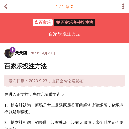
1
/
1
条
百家乐
百家乐各种投注法
百家乐投注方法
天天团
2023年9月23日
百家乐投注方法
发布日期：2023.9.23，由彩金网论坛发布
在进入正文前，先作几项重要声明：
1、博友社认为，赌场是世上最活跃最公开的经济诈骗场所，赌场老
板就是诈骗犯。
2、博友社相信，如果世上没有赌场，没有人赌博，这个世界定会更
加美好。