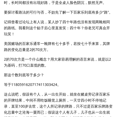
时，长时间都没有出现好路，于是全桌人脸色阴沉，默然无声。
要探讨看路法的可行与否，不妨先了解一下百家乐到底有多少“路”。
记得曾看过论坛上有人说，某人抄了四十年路也没有发现两靴相同
的路纸。我看到这个贴子后心里直发笑：四十年？你老兄可真会开
玩笑！
美国赌场的百家乐通常一靴牌有七十多手，若按七十手来算，其牌
路的变化总量是2的70次方。
2的70次方是一个什么概念？用大家容易理解的语言来说，就是以2
为基码，打70口直缆的数。
那这个数到底等于多少？
等于1180591620717411303424。
这么说吧，假设有个人，从一出生开始，就坐在赌桌旁记录百家乐
的开牌结果，中间不用吃饭睡觉上厕所，一天廿四小时不停地记
录，直至100岁去世，这个人所记录的牌路，只不过是百家乐牌路变
化总量中之沧海一粟而已；假设这个人有儿子，儿子也从一出生就