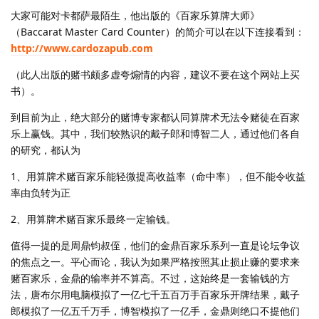
大家可能对卡都萨最陌生，他出版的《百家乐算牌大师》
（Baccarat Master Card Counter）的简介可以在以下连接看到：
http://www.cardozapub.com
（此人出版的赌书颇多虚夸煽情的内容，建议不要在这个网站上买
书）。
到目前为止，绝大部分的赌博专家都认同算牌术无法令赌徒在百家
乐上赢钱。其中，我们较熟识的戴子郎和博智二人，通过他们各自
的研究，都认为
1、用算牌术赌百家乐能轻微提高收益率（命中率），但不能令收益
率由负转为正
2、用算牌术赌百家乐最终一定输钱。
值得一提的是周鼎钧叔侄，他们的金鼎百家乐系列一直是论坛争议
的焦点之一。平心而论，我认为如果严格按照其止损止赚的要求来
赌百家乐，金鼎的输率并不算高。不过，这始终是一套输钱的方
法，唐布尔用电脑模拟了一亿七千五百万手百家乐开牌结果，戴子
郎模拟了一亿五千万手，博智模拟了一亿手，金鼎则绝口不提他们