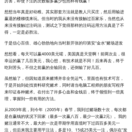
厉害，即使下注的次数输多赢少也照样有钱赢！
想想当年真是好幼稚。其实那套方法就是教人只买庄，然后用输进
赢退的楼梯缆来玩。但当时的我从来没有接触过百家乐，当然也从
来没有接触过注码法，测试之下觉得那样的注码运用方法真是了不
得，一定是必胜法。
于是信心百倍、雄心勃勃地向当时新开张的印第安“金水”赌场进发
想想看，每天可以赢4000美元喏，美国真是天堂啊！前两次去，很
幸运的赢了几百美元，我心想，有技术就是不同！后来再去，终于
吃到苦头，不但之前赢的全输回去，还倒输了好几百。
虽然输了，但因知道原来赌博并非全凭运气，里面也有技术可言，
于是开始到处找资料研究赌术，同时请当电脑工程师的朋友写程序
来印证各种赌术。在付出了许多心血和金钱后，终于领悟到一些真
理，掌握到一些有用的方法。
从2003年底，到今年（2005年）春节，我到过赌场数十次，每次都
是在赢钱的状况下回家（最多一次赢八百，最少一次赢2元）。我的
赌注通常不大，最大的一次是早期学用直缆时下过四百多美元一
注，但后来我主要用平注法，多是10、15或25美元一注，偶尔在“发