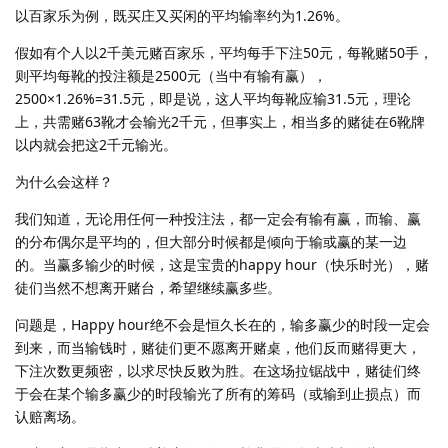
以百家乐为例，既买庄又买闲的平均输率约为1.26%。
假如有个人以2千美元赌百家乐，平均每手下注50元，每靴赌50手，
则平均每靴的投注额是2500元（当中有输有赢），
2500×1.26%=31.5元，即是说，这人平均每靴应输31.5元，理论
上，共需赌63靴才会输光2千元，但事实上，相当多的赌徒在6靴牌
以内就会把这2千元输光。
为什么会这样？
我们知道，无论用任何一种投注法，都一定会有输有赢，而输、赢
的分布偶尔是平均的，但大部分时候都是倾向于输或赢的某一边
的。当赢多输少的时候，这是宝贵的happy hour（快乐时光），赌
徒们当然不想离开赌台，希望继续赢多些。
问题是，Happy hour绝不会是恒久长在的，输多赢少的时段一定会
到来，而当输钱时，赌徒们更不愿离开赌桌，他们反而赌得更大，
下注次数更频密，以求尽快反败为胜。在这场拉锯战中，赌徒们终
于会在某个输多赢少的时段输光了所有的筹码（或输到止损点）而
认赔离场。