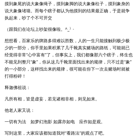
摸到象尾的说大象像绳子，摸到象脚的说大象像柱子，摸到象身的
说大象像堵墙。而每个瞎子都认为他摸到的结果最正确，于是就争
执起来，吵了个不可开交
）。
（跟我们在论坛上吵架很像啦。^_
想想看，百家乐的牌路多得难以胜数，人的一生只能接触到极少极
少的一部分，你手里如果积累了几千靴真实赌场的路纸，可能就已
经觉得非常“心中富有”了，但事实上，我们都像那六个瞎子，终生也
不能见到整只“象”，你从这几千靴里面找出来的规律，只不过是“象”
的一小部分，这样找出来的规律，很可能在你下一次去赌场时就被
打得粉碎！
释迦佛祖说：
凡所有相，皆是虚妄，若见诸相非相，则见如来。
他老人家又说：
一切有为法 如梦幻泡影 如露亦如电 应作如是观。
写到这里，大家应该都知道我对“看路法”的观点了吧。