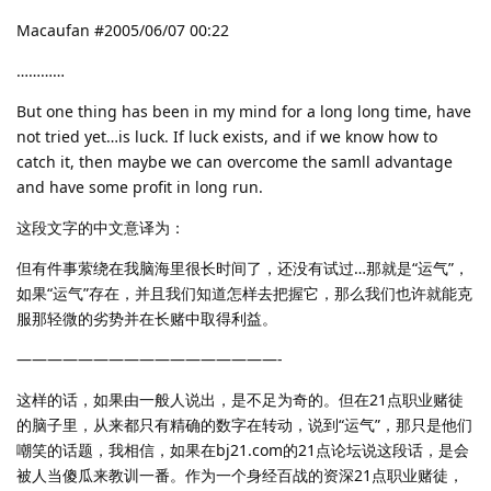
Macaufan #2005/06/07 00:22
…………
But one thing has been in my mind for a long long time, have
not tried yet…is luck. If luck exists, and if we know how to
catch it, then maybe we can overcome the samll advantage
and have some profit in long run.
这段文字的中文意译为：
但有件事萦绕在我脑海里很长时间了，还没有试过…那就是“运气”，
如果“运气”存在，并且我们知道怎样去把握它，那么我们也许就能克
服那轻微的劣势并在长赌中取得利益。
—————————————————-
这样的话，如果由一般人说出，是不足为奇的。但在21点职业赌徒
的脑子里，从来都只有精确的数字在转动，说到“运气”，那只是他们
嘲笑的话题，我相信，如果在bj21.com的21点论坛说这段话，是会
被人当傻瓜来教训一番。作为一个身经百战的资深21点职业赌徒，