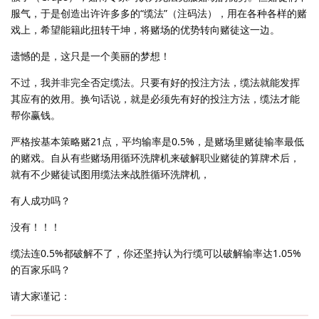
服气，于是创造出许许多多的“缆法”（注码法），用在各种各样的赌
戏上，希望能籍此扭转干坤，将赌场的优势转向赌徒这一边。
遗憾的是，这只是一个美丽的梦想！
不过，我并非完全否定缆法。只要有好的投注方法，缆法就能发挥
其应有的效用。换句话说，就是必须先有好的投注方法，缆法才能
帮你赢钱。
严格按基本策略赌21点，平均输率是0.5%，是赌场里赌徒输率最低
的赌戏。自从有些赌场用循环洗牌机来破解职业赌徒的算牌术后，
就有不少赌徒试图用缆法来战胜循环洗牌机，
有人成功吗？
没有！！！
缆法连0.5%都破解不了，你还坚持认为行缆可以破解输率达1.05%
的百家乐吗？
请大家谨记：