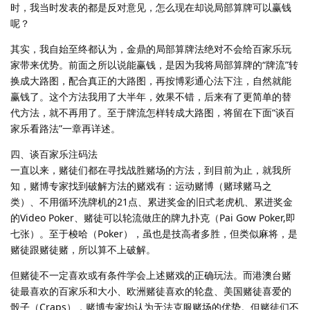
时，我当时发表的都是反对意见，怎么现在却说局部算牌可以赢钱
呢？
其实，我自始至终都认为，金鼎的局部算牌法绝对不会给百家乐玩
家带来优势。前面之所以说能赢钱，是因为我将局部算牌的“牌流”转
换成大路图，配合真正的大路图，再按博彩通心法下注，自然就能
赢钱了。这个方法我用了大半年，效果不错，后来有了更简单的替
代方法，就不再用了。至于牌流怎样转成大路图，将留在下面“谈百
家乐看路法”一章再详述。
四、谈百家乐注码法
一直以来，赌徒们都在寻找战胜赌场的方法，到目前为止，就我所
知，赌博专家找到破解方法的赌戏有：运动赌博（赌球赌马之
类）、不用循环洗牌机的21点、累进奖金的旧式老虎机、累进奖金
的Video Poker、赌徒可以轮流做庄的牌九扑克（Pai Gow Poker,即
七张）。至于梭哈（Poker），虽也是技高者多胜，但类似麻将，是
赌徒跟赌徒赌，所以算不上破解。
但赌徒不一定喜欢或有条件学会上述赌戏的正确玩法。而港澳台赌
徒最喜欢的百家乐和大小、欧洲赌徒喜欢的轮盘、美国赌徒喜爱的
骰子（Craps），赌博专家均认为无法克服赌场的优势。但赌徒们不