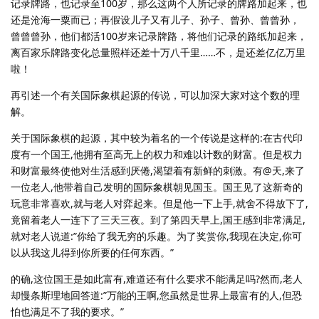
记录牌路，也记录至100岁，那么这两个人所记录的牌路加起来，也
还是沧海一粟而已；再假设儿子又有儿子、孙子、曾孙、曾曾孙，
曾曾曾孙，他们都活100岁来记录牌路，将他们记录的路纸加起来，
离百家乐牌路变化总量照样还差十万八千里……不，是还差亿亿万里
啦！
再引述一个有关国际象棋起源的传说，可以加深大家对这个数的理
解。
关于国际象棋的起源，其中较为着名的一个传说是这样的:在古代印
度有一个国王,他拥有至高无上的权力和难以计数的财富。但是权力
和财富最终使他对生活感到厌倦,渴望着有新鲜的刺激。有@天,来了
一位老人,他带着自己发明的国际象棋朝见国玉。国王见了这新奇的
玩意非常喜欢,就与老人对弈起来。但是他一下上手,就舍不得放下了,
竟留着老人一连下了三天三夜。到了第四天早上,国王感到非常满足,
就对老人说道:”你给了我无穷的乐趣。为了奖赏你,我现在决定,你可
以从我这儿得到你所要的任何东西。”
的确,这位国王是如此富有,难道还有什么要求不能满足吗?然而,老人
却慢条斯理地回答道:”万能的王啊,您虽然是世界上最富有的人,但恐
怕也满足不了我的要求。”