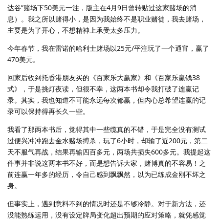
达谷”赌场下50美元一注，版主在4月9日曾转贴过这家赌场的消
息）。我之所以赌得小，是因为我始终不是职业赌徒，我去赌场，
主要是为了开心，不想精神上承受太多压力。
今年春节，我在雷诺的哈利士赌场以25元/平注玩了一个通宵，赢了
470美元。
回家后收到托香港朋友买的《百家乐大赢家》和《百家乐赢钱38
式》，于是挑灯夜读，但很不幸，这两本书却令我打破了连赢记
录。其实，我也知道不可能永远每次都赢，但内心总希望连赢的记
录可以保持得再长久一些。
我看了那两本书后，觉得其中一些缆真的不错，于是完全没有测试
过便兴冲冲跑去金水赌场搏杀，玩了6小时，却输了近200元，第二
天不服气再战，结果再输四百多元，两场共损失600多元。我提起这
件事并非说这两本书不好，而是想告诉大家，赌博真的不容易！之
前连赢一年多的经历，令自己感到飘飘然，以为已练成金刚不坏之
身。
但事实上，遇到意料不到的情况时还是不够冷静。对于新方法，还
没能熟练运用，没有设定牌局变化超出预期的应对策略，就凭感觉