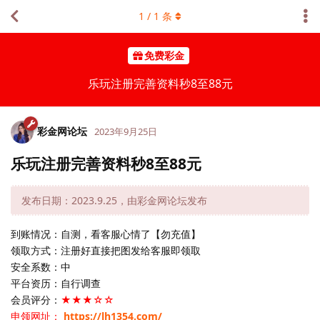
1
/
1
条
免费彩金
乐玩注册完善资料秒8至88元
彩金网论坛
2023年9月25日
乐玩注册完善资料秒8至88元
发布日期：2023.9.25，由彩金网论坛发布
到账情况：自测，看客服心情了【勿充值】
领取方式：注册好直接把图发给客服即领取
安全系数：中
平台资历：自行调查
会员评分：
★★★☆☆
申领网址：
https://lh1354.com/