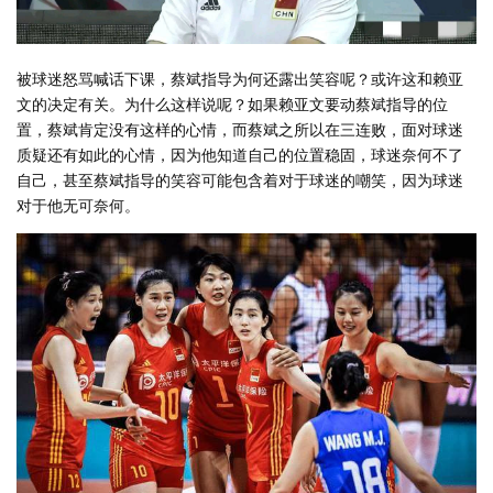
被球迷怒骂喊话下课，蔡斌指导为何还露出笑容呢？或许这和赖亚
文的决定有关。为什么这样说呢？如果赖亚文要动蔡斌指导的位
置，蔡斌肯定没有这样的心情，而蔡斌之所以在三连败，面对球迷
质疑还有如此的心情，因为他知道自己的位置稳固，球迷奈何不了
自己，甚至蔡斌指导的笑容可能包含着对于球迷的嘲笑，因为球迷
对于他无可奈何。