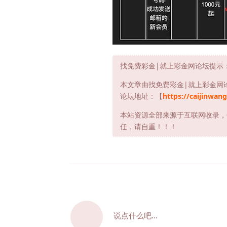
找免费彩金|就上彩金网论坛提示
本文章由找免费彩金|就上彩金网
论坛地址：【
https://caijinwang
本站资源全部来源于互联网收录，
任，请自重！！！
说点什么吧...