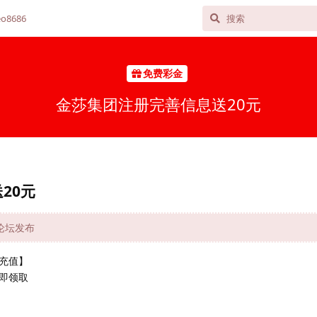
o8686
免费彩金
金莎集团注册完善信息送20元
20元
网论坛发布
充值】
即领取