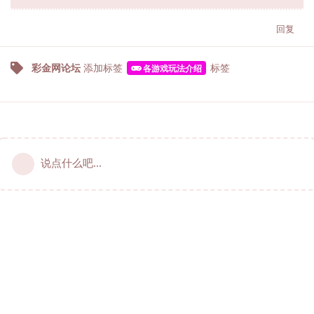
回复
彩金网论坛
添加标签
标签
各游戏玩法介绍
说点什么吧...