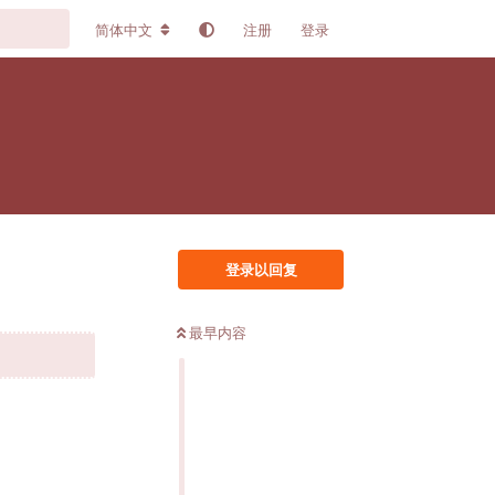
简体中文
注册
登录
登录以回复
最早内容