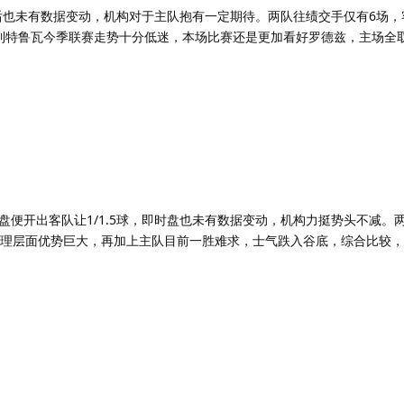
注后也未有数据变动，机构对于主队抱有一定期待。两队往绩交手仅有6场，
到特鲁瓦今季联赛走势十分低迷，本场比赛还是更加看好罗德兹，主场全
便开出客队让1/1.5球，即时盘也未有数据变动，机构力挺势头不减。
心理层面优势巨大，再加上主队目前一胜难求，士气跌入谷底，综合比较