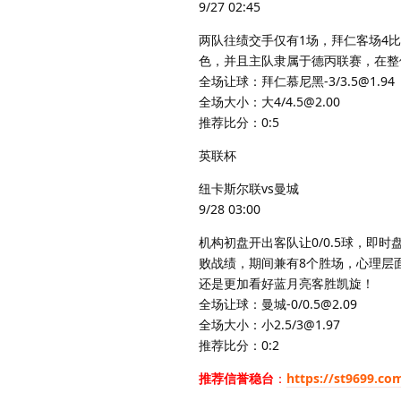
9/27 02:45
两队往绩交手仅有1场，拜仁客场4
色，并且主队隶属于德丙联赛，在整
全场让球：拜仁慕尼黑-3/3.5@1.94
全场大小：大4/4.5@2.00
推荐比分：0:5
英联杯
纽卡斯尔联vs曼城
9/28 03:00
机构初盘开出客队让0/0.5球，即
败战绩，期间兼有8个胜场，心理层
还是更加看好蓝月亮客胜凯旋！
全场让球：曼城-0/0.5@2.09
全场大小：小2.5/3@1.97
推荐比分：0:2
推荐信誉稳台
：
https://st9699.co