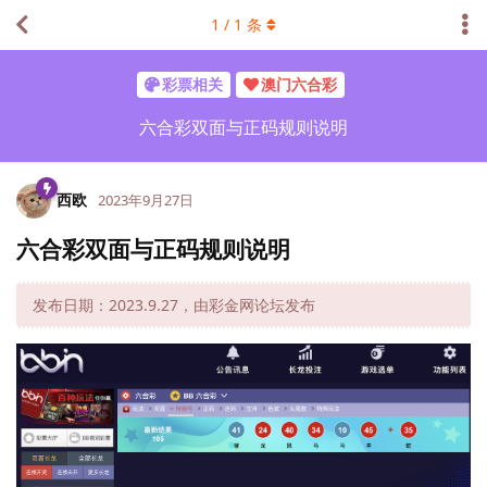
1
/
1
条
彩票相关
澳门六合彩
六合彩双面与正码规则说明
西欧
2023年9月27日
六合彩双面与正码规则说明
发布日期：2023.9.27，由彩金网论坛发布