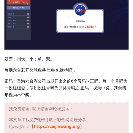
双面：指大、小；单、双。
每期六合彩开奖球数共七粒(包括特码)。
正码：香港六合彩公司当期开出之前6个号码叫正码。每一个号码为
一投注组合，假如投注号码为开奖号码之 正码，视为中奖，其余情
形视为不中奖。
找免费彩金|就上彩金网论坛提示：
本文章由找免费彩金|就上彩金网论坛分享。
论坛地址：【
https://caijinwang.org
】