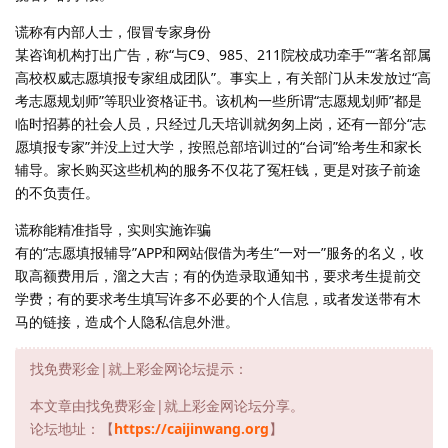
谎称有内部人士，假冒专家身份
某咨询机构打出广告，称“与C9、985、211院校成功牵手”“著名部属
高校权威志愿填报专家组成团队”。事实上，有关部门从未发放过“高
考志愿规划师”等职业资格证书。该机构一些所谓“志愿规划师”都是
临时招募的社会人员，只经过几天培训就匆匆上岗，还有一部分“志
愿填报专家”并没上过大学，按照总部培训过的“台词”给考生和家长
辅导。家长购买这些机构的服务不仅花了冤枉钱，更是对孩子前途
的不负责任。
谎称能精准指导，实则实施诈骗
有的“志愿填报辅导”APP和网站假借为考生“一对一”服务的名义，收
取高额费用后，溜之大吉；有的伪造录取通知书，要求考生提前交
学费；有的要求考生填写许多不必要的个人信息，或者发送带有木
马的链接，造成个人隐私信息外泄。
找免费彩金|就上彩金网论坛提示：
本文章由找免费彩金|就上彩金网论坛分享。
论坛地址：【
https://caijinwang.org
】