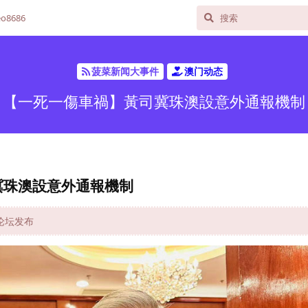
o8686
菠菜新闻大事件
澳门动态
【一死一傷車禍】黃司冀珠澳設意外通報機制
冀珠澳設意外通報機制
网论坛发布