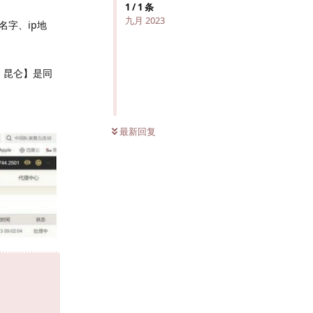
1
/
1
条
九月 2023
字、ip地
、昆仑】是同
最新回复