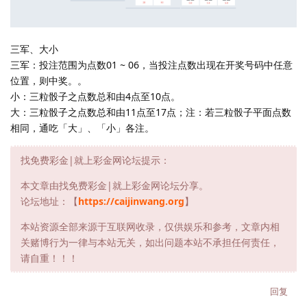
三军、大小
三军：投注范围为点数01 ~ 06，当投注点数出现在开奖号码中任意
位置，则中奖。。
小：三粒骰子之点数总和由4点至10点。
大：三粒骰子之点数总和由11点至17点；注：若三粒骰子平面点数
相同，通吃「大」、「小」各注。
找免费彩金|就上彩金网论坛提示：
本文章由找免费彩金|就上彩金网论坛分享。
论坛地址：【
https://caijinwang.org
】
本站资源全部来源于互联网收录，仅供娱乐和参考，文章内相
关赌博行为一律与本站无关，如出问题本站不承担任何责任，
请自重！！！
回复