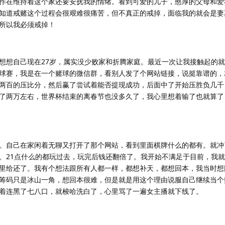
作在维持着这个家还要安抚我的情绪。看到可爱的儿子，憨厚的父母和爱
知道戒赌这个过程会很艰难很痛苦，但不真正的戒掉，面临我的就会是妻
所以我必须戒掉！
想想自己现在27岁，属实没少败家和折腾家庭。最近一次让我接触起的
球赛，我是在一个赌球的微信群，看别人发了个网站链接，说挺靠谱的，
两百的压比分，然后赢了尝试着能否提现成功，后面中了开始压胜负几千
了两万左右，世界杯结束的离春节也没多久了，我心里想着输了也就算了
。自己在家闲着无聊又打开了那个网站，看到里面棋牌什么的都有。就冲了
、21点什么的都玩过去，玩完后钱还翻倍了。我开始不满足于目前，我
里给还了。我有个想法跟所有人都一样，都想补天，都想回本，我当时想
筹码只是冰山一角，想回本很难，但是就是用这个理由说服自己继续当个
着连黑了七八口，就梭哈洗白了，心里骂了一遍女主播就下线了。