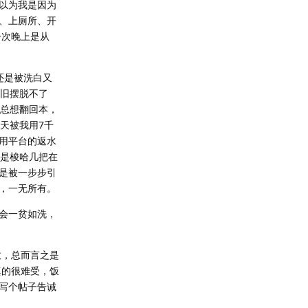
以为我是因为
、上厕所、开
一次晚上是从
还是被洗白又
依旧摆脱不了
，总想翻回本，
天被我用7千
用平台的返水
就是梭哈几把在
是被一步步引
，一无所有。
会一贫如洗，
都敢，总而言之是
真的很难受，饭
写个帖子告诫