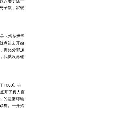
我的妻子还一
离子散，家破
就是卡塔尔世界
就点进去开始
，押比分都加
，我就没再碰
1000进去
就点开了真人百
回的是赌球输
赌狗。一开始