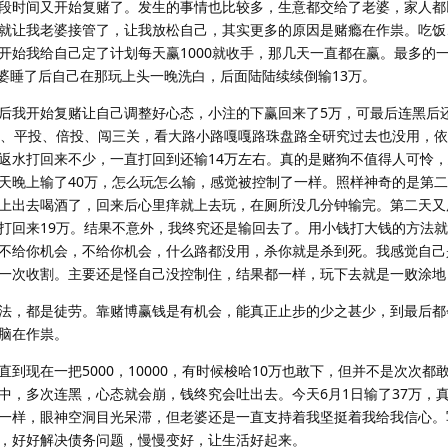
段时间又开始复赌了。发生的事情也比较多，生意都交给了老婆，家人都
就让我老婆接管了，让我放松自己，其实更多的原因是赌瘾在作祟。吃饭
开始我给自己定了计划每天赢1000就收手，那几天一直都在赢。最多的
老婆睡了后自己在那玩上头一晚洗白，后面陆陆续续倒输13万。
后我开始复赌让自己调整好心态，小注的下赢回来了5万，可最后连黑后
注、平投、倍投、闯三关，看大路小路嘎嘎路珠盘路全研究过去也没用，
返水打回来不少，一直打回到还输14万左右。真的是赌狗不值得人可怜
天晚上输了40万，怎么玩怎么输，感觉被控制了一样。照样神奇的是第二
上出去喝酒了，回来后心里痒就上去玩，在厕所没几分钟输完。第二天又
打回来19万。结果不意外，我终究还是输回去了。用小钱打大钱的方法
不给你机会，不给你机会，什么路都没用，杀你就是杀到死。我感觉自己
一次收割。主要还是怪自己没控制住，结果都一样，玩下去就是一败涂地
法，都是徒劳。靠赌博赢钱是有机会，能真正止步的少之甚少，到最后都
脑在作祟。
的直到现在一把5000，10000，有时候梭哈10万也敢下，但并不是次次
中，多次连黑，心态就会崩，钱终究会吐出去。今天6月1日输了37万，
一样，眼神空洞目光呆滞，但老婆还是一直支持着我坚挺着我给我信心。
，好好解决债务问题，慢慢变好，让生活好起来。