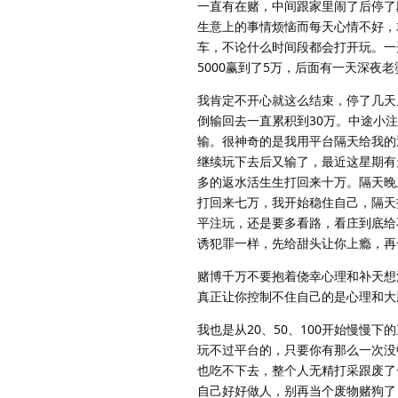
一直有在赌，中间跟家里闹了后停了
生意上的事情烦恼而每天心情不好，
车，不论什么时间段都会打开玩。一
5000赢到了5万，后面有一天深夜
我肯定不开心就这么结束，停了几天
倒输回去一直累积到30万。中途小
输。很神奇的是我用平台隔天给我的
继续玩下去后又输了，最近这星期有
多的返水活生生打回来十万。隔天晚
打回来七万，我开始稳住自己，隔天
平注玩，还是要多看路，看庄到底给
诱犯罪一样，先给甜头让你上瘾，再
赌博千万不要抱着侥幸心理和补天想
真正让你控制不住自己的是心理和大
我也是从20、50、100开始慢慢下
玩不过平台的，只要你有那么一次没
也吃不下去，整个人无精打采跟废了
自己好好做人，别再当个废物赌狗了