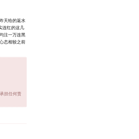
昨天给的返水
实连红的这几
均注一万连黑
心态相较之前
承担任何责
回复