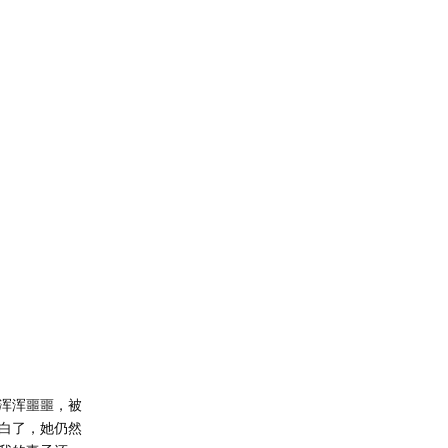
浑浑噩噩，被
白了，她仍然