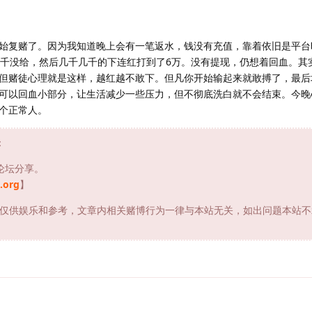
始复赌了。因为我知道晚上会有一笔返水，钱没有充值，靠着依旧是平台
6千没给，然后几千几千的下连红打到了6万。没有提现，仍想着回血。其
但赌徒心理就是这样，越红越不敢下。但凡你开始输起来就敢搏了，最后
可以回血小部分，让生活减少一些压力，但不彻底洗白就不会结束。今晚
个正常人。
：
论坛分享。
.org
】
仅供娱乐和参考，文章内相关赌博行为一律与本站无关，如出问题本站不