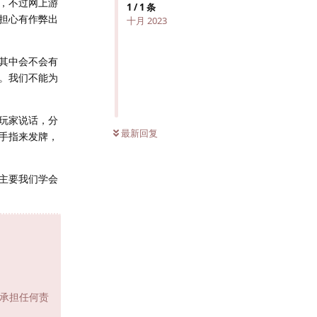
，不过网上游
1
/
1
条
担心有作弊出
十月 2023
其中会不会有
。我们不能为
玩家说话，分
最新回复
手指来发牌，
主要我们学会
承担任何责