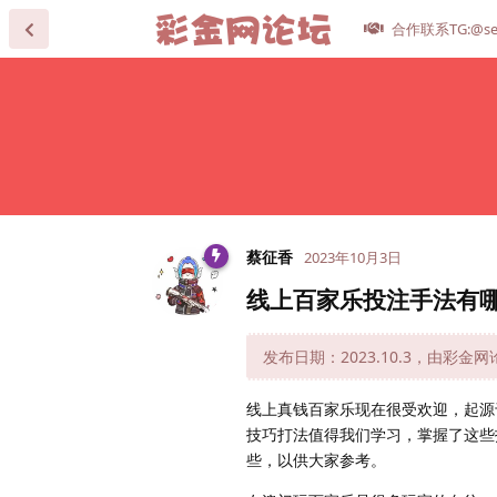
合作联系TG:@se
蔡征香
2023年10月3日
线上百家乐投注手法有
发布日期：2023.10.3，由彩金
线上真钱百家乐现在很受欢迎，起源
技巧打法值得我们学习，掌握了这些
些，以供大家参考。