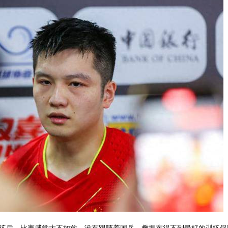
练后，比赛感觉大不如前。没有跟随着国乒，樊振东得不到最好的训练保