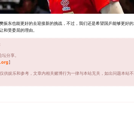
樊振东也能更好的去迎接新的挑战，不过，我们还是希望国乒能够更好的
让和受委屈的理由。
：
论坛分享。
.org
】
仅供娱乐和参考，文章内相关赌博行为一律与本站无关，如出问题本站不