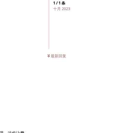
1
/
1
条
十月 2023
最新回复
障，这也让樊