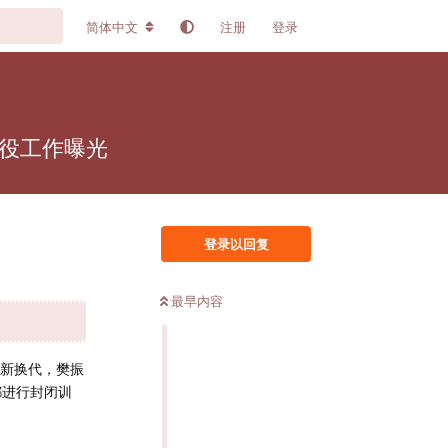
简体中文
注册
登录
退役工作曝光
登录以回复
最早内容
更新换代，樊振
都进行封闭训