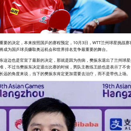
重要的决定，本来按照国乒的赛程预定，10月3日，WTT兰州球星挑战赛
将成为国乒球员赚取奥运机会和世界排名竞争最重要的舞台。
东这边也是官宣了最新的决定，那就是因为伤病，樊振东退出了兰州球星
准，不过当樊振东决定退出比赛的时候，男队主教练王皓也是表示了不舍
长远的角度来说，当下的樊振东肯定更加需要去治疗，而不是带伤上场。