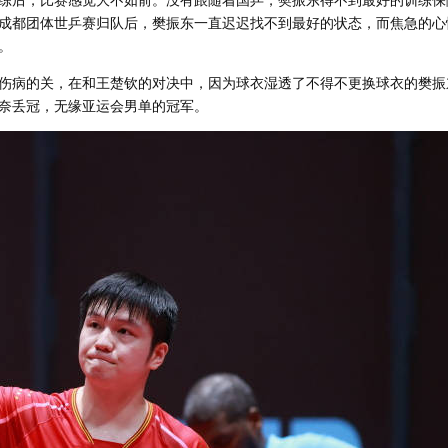
成都团体世乒赛归队后，樊振东一直迟迟找不到最好的状态，而焦急的心
。
伤病的关，在和王楚钦的对决中，因为球衣湿透了不得不更换球衣的樊振
奈丢冠，无缘亚运会男单的冠军。