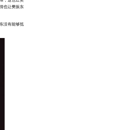
情也让樊振东
东没有能够抵