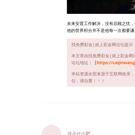
未来安置工作解决，没有后顾之忧，
他的世界积分并不是他每一次都要谦
找免费彩金|就上彩金网论坛提示
本文章由找免费彩金|就上彩金网
论坛地址：【
https://caijinwang
本站资源全部来源于互联网收录，
任，请自重！！！
说点什么吧...