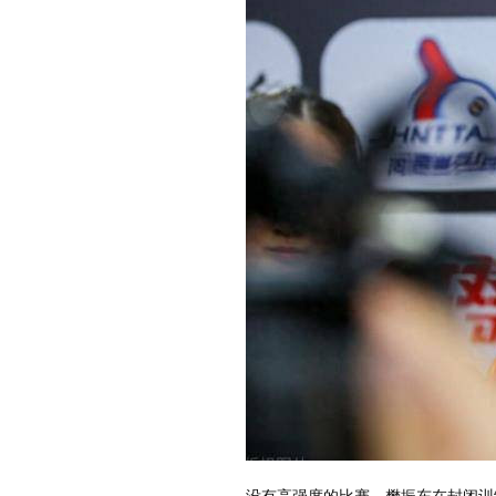
没有高强度的比赛，樊振东在封闭训