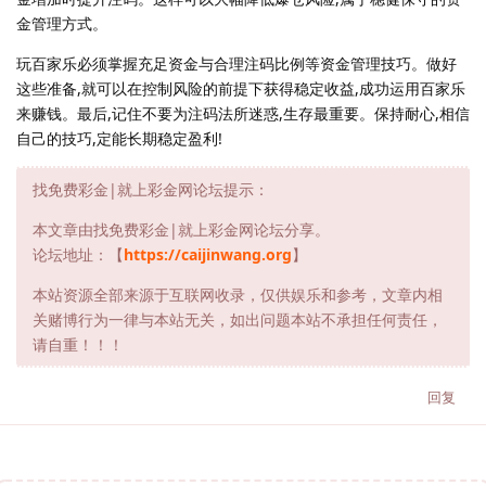
金管理方式。
玩百家乐必须掌握充足资金与合理注码比例等资金管理技巧。做好
这些准备,就可以在控制风险的前提下获得稳定收益,成功运用百家乐
来赚钱。最后,记住不要为注码法所迷惑,生存最重要。保持耐心,相信
自己的技巧,定能长期稳定盈利!
找免费彩金|就上彩金网论坛提示：
本文章由找免费彩金|就上彩金网论坛分享。
论坛地址：【
https://caijinwang.org
】
本站资源全部来源于互联网收录，仅供娱乐和参考，文章内相
关赌博行为一律与本站无关，如出问题本站不承担任何责任，
请自重！！！
回复