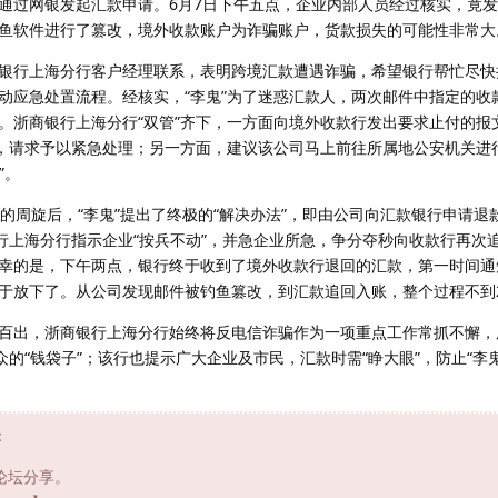
通过网银发起汇款申请。6月7日下午五点，企业内部人员经过核实，竟
鱼软件进行了篡改，境外收款账户为诈骗账户，货款损失的可能性非常大
行上海分行客户经理联系，表明跨境汇款遭遇诈骗，希望银行帮忙尽快
动应急处置流程。经核实，“李鬼”为了迷惑汇款人，两次邮件中指定的收
。浙商银行上海分行“双管”齐下，一方面向境外收款行发出要求止付的报
由，请求予以紧急处理；另一方面，建议该公司马上前往所属地公安机关进
”。
周旋后，“李鬼”提出了终极的“解决办法”，即由公司向汇款银行申请退
银行上海分行指示企业“按兵不动”，并急企业所急，争分夺秒向收款行再次
幸的是，下午两点，银行终于收到了境外收款行退回的汇款，第一时间通
于放下了。从公司发现邮件被钓鱼篡改，到汇款追回入账，整个过程不到
出，浙商银行上海分行始终将反电信诈骗作为一项重点工作常抓不懈，
众的“钱袋子”；该行也提示广大企业及市民，汇款时需“睁大眼”，防止“李
：
论坛分享。