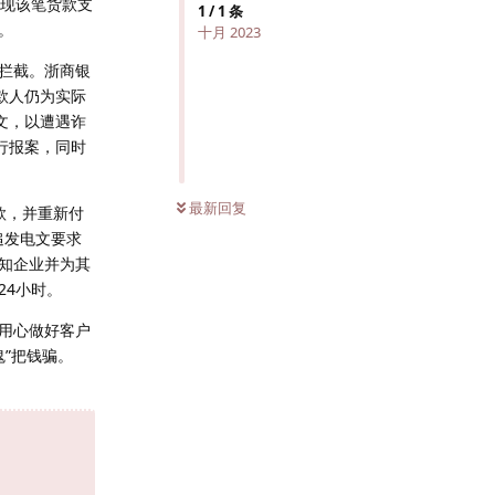
发现该笔货款支
1
/
1
条
。
十月 2023
拦截。浙商银
款人仍为实际
文，以遭遇诈
行报案，同时
最新回复
款，并重新付
追发电文要求
知企业并为其
24小时。
用心做好客户
鬼”把钱骗。