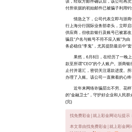
误，经双方邮件确认后，该公司再次
付所依据的初始邮件已被骗子利用钓
情急之下，公司代表立即与浙商银
行上海分行国际业务部牵头，立即启
供应商，但收款银行及账号已被篡改
骗且“户名与账号不符不应入账”为
务必稳住“李鬼”，尤其提防最后中“套
果然，6月8日，在经历了一晚上的
款至所谓“CEO”的个人账户。浙商
止付并退汇，密切关注退款进度。所
办理了入账。该公司一直揪着的心终
近年来网络诈骗层出不穷、花样百
的“金融卫士”，守护好企业和人民群
(完)
找免费彩金|就上彩金网论坛提示
本文章由找免费彩金|就上彩金网