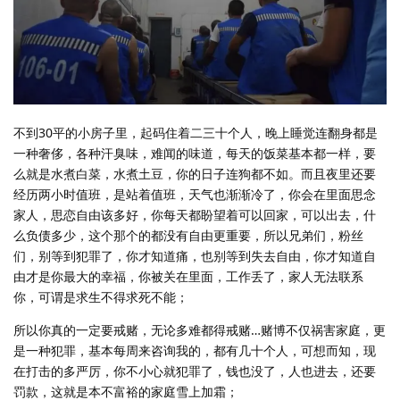
不到30平的小房子里，起码住着二三十个人，晚上睡觉连翻身都是
一种奢侈，各种汗臭味，难闻的味道，每天的饭菜基本都一样，要
么就是水煮白菜，水煮土豆，你的日子连狗都不如。而且夜里还要
经历两小时值班，是站着值班，天气也渐渐冷了，你会在里面思念
家人，思恋自由该多好，你每天都盼望着可以回家，可以出去，什
么负债多少，这个那个的都没有自由更重要，所以兄弟们，粉丝
们，别等到犯罪了，你才知道痛，也别等到失去自由，你才知道自
由才是你最大的幸福，你被关在里面，工作丢了，家人无法联系
你，可谓是求生不得求死不能；
所以你真的一定要戒赌，无论多难都得戒赌…赌博不仅祸害家庭，更
是一种犯罪，基本每周来咨询我的，都有几十个人，可想而知，现
在打击的多严厉，你不小心就犯罪了，钱也没了，人也进去，还要
罚款，这就是本不富裕的家庭雪上加霜；