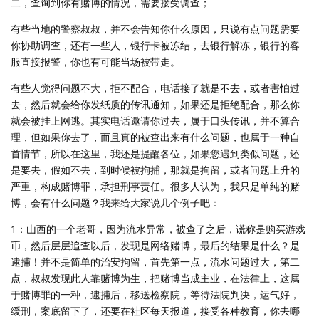
二，查询到你有赌博的情况，需要接受调查；
有些当地的警察叔叔，并不会告知你什么原因，只说有点问题需要
你协助调查，还有一些人，银行卡被冻结，去银行解冻，银行的客
服直接报警，你也有可能当场被带走。
有些人觉得问题不大，拒不配合，电话接了就是不去，或者害怕过
去，然后就会给你发纸质的传讯通知，如果还是拒绝配合，那么你
就会被挂上网逃。其实电话邀请你过去，属于口头传讯，并不算合
理，但如果你去了，而且真的被查出来有什么问题，也属于一种自
首情节，所以在这里，我还是提醒各位，如果您遇到类似问题，还
是要去，假如不去，到时候被拘捕，那就是拘留，或者问题上升的
严重，构成赌博罪，承担刑事责任。很多人认为，我只是单纯的赌
博，会有什么问题？我来给大家说几个例子吧：
1：山西的一个老哥，因为流水异常，被查了之后，谎称是购买游戏
币，然后层层追查以后，发现是网络赌博，最后的结果是什么？是
逮捕！并不是简单的治安拘留，首先第一点，流水问题过大，第二
点，叔叔发现此人靠赌博为生，把赌博当成主业，在法律上，这属
于赌博罪的一种，逮捕后，移送检察院，等待法院判决，运气好，
缓刑，案底留下了，还要在社区每天报道，接受各种教育，你去哪