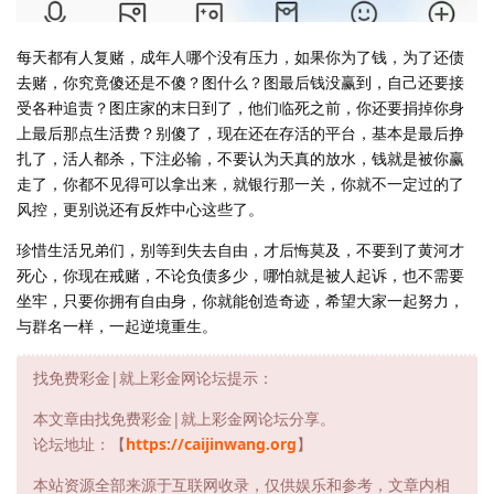
每天都有人复赌，成年人哪个没有压力，如果你为了钱，为了还债
去赌，你究竟傻还是不傻？图什么？图最后钱没赢到，自己还要接
受各种追责？图庄家的末日到了，他们临死之前，你还要捐掉你身
上最后那点生活费？别傻了，现在还在存活的平台，基本是最后挣
扎了，活人都杀，下注必输，不要认为天真的放水，钱就是被你赢
走了，你都不见得可以拿出来，就银行那一关，你就不一定过的了
风控，更别说还有反炸中心这些了。
珍惜生活兄弟们，别等到失去自由，才后悔莫及，不要到了黄河才
死心，你现在戒赌，不论负债多少，哪怕就是被人起诉，也不需要
坐牢，只要你拥有自由身，你就能创造奇迹，希望大家一起努力，
与群名一样，一起逆境重生。
找免费彩金|就上彩金网论坛提示：
本文章由找免费彩金|就上彩金网论坛分享。
论坛地址：【
https://caijinwang.org
】
本站资源全部来源于互联网收录，仅供娱乐和参考，文章内相