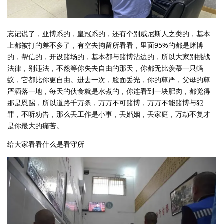
忘记说了，亚博系的，皇冠系的，还有个别威尼斯人之类的，基本
上都被打的差不多了，有空去拘留所看看，里面95%的都是赌博
的，帮信的，开设赌场的，基本都与赌博沾边的，所以大家别挑战
法律，别违法，不然等你失去自由的那天，你都无比羡慕一只蚂
蚁，它都比你更自由。进去一次，脸面丢光，你的尊严，父母的尊
严洒落一地，每天的伙食就是水煮的，你连看到一块肥肉，都觉得
那是恩赐，所以道路千万条，万万不可赌博，万万不能赌博与犯
罪，不听劝告，那么丢工作是小事，丢婚姻，丢家庭，万劫不复才
是你最大的痛苦。
给大家看看什么是看守所