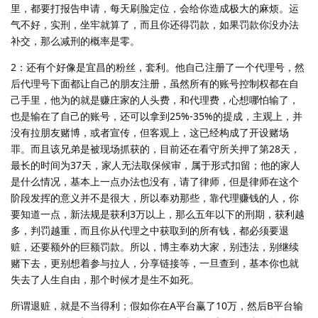
里，都要打报告申请，每天刷脸定位，会给你造成极大的麻烦。运
气不好，实刑，坐牢就算了，而且你还得罚款，如果罚款你没办法
补交，那么减刑的概率是零。
2：还有个好像是宜昌的粉丝，套利。他自己注册了一个代理号，然
后代理号下面都让自己的朋友注册，虽然所有的账号控制权都在自
己手里，他为的就是赚庄家的人头费，和代理费，心想哪怕输了，
也是输在了自己的账号，还可以拿到25%-35%的提成，主观上，并
没有拉朋友赌博，或者宣传，但客观上，这已经构成了开设赌场
罪。而且该兄弟是被现场抓获的，目前还在看守所关押了第28天，
最长的时间为37天，家人无法取保候审，属于形式扣留；他的家人
是什么情况，基本上一点办法也没有，请了律师，但是律师在这个
阶段发挥的意义并不是很大，所以奉劝那些，靠代理赚钱的人，你
要知道一点，新法规是获利3万以上，那么五年以下的刑期，获利越
多，判罚越重，而且你从代理之中获取到的所有钱，都必须要退
赃，还要额外的巨额罚款。所以，博主奉劝大家，别违法，别继续
赌下去，更别想着参与拉人，分享链接等，一旦查到，基本你也就
失去了人生自由，那个时候才是生不如死。
所谓退赃，就是不当得利；假如你在A平台赢了10万，然后B平台输