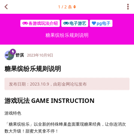
1
/
2
条
各游戏玩法介绍
电子游艺
pg电子
糖果缤纷乐规则说明
舒淇
2023年10月9日
糖果缤纷乐规则说明
发布日期：2023.10.9，由彩金网论坛发布
游戏玩法 GAME INSTRUCTION
游戏特色
「糖果缤纷乐」以全新的特殊蜂巢盘面重现糖果经典，让你连消次
数大升级！甜蜜大奖拿不停！