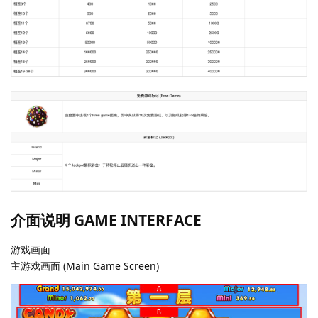
介面说明 GAME INTERFACE
游戏画面
主游戏画面 (Main Game Screen)