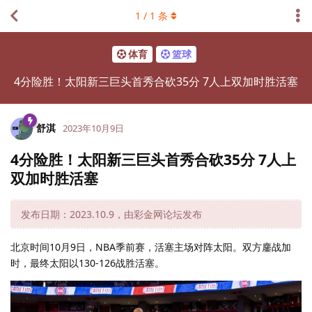
1
/
1
条
体育
篮球
4分险胜！太阳新三巨头首秀合砍35分 7人上双加时胜活塞
舒淇
2023年10月9日
4分险胜！太阳新三巨头首秀合砍35分 7人上
双加时胜活塞
发布日期：2023.10.9，由彩金网论坛发布
北京时间10月9日，NBA季前赛，活塞主场对阵太阳。双方鏖战加
时，最终太阳以130-126战胜活塞。