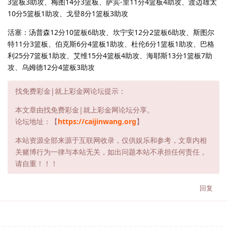
3篮板3助攻、梅图14分3篮板、萨宾-里11分4篮板4助攻、渡边雄太
10分5篮板1助攻、戈登8分1篮板3助攻
活塞：汤普森12分10篮板6助攻、坎宁安12分2篮板6助攻、斯图尔
特11分3篮板、伯克斯6分4篮板1助攻、杜伦6分1篮板1助攻、巴格
利25分7篮板1助攻、艾维15分4篮板4助攻、海耶斯13分1篮板7助
攻、乌姆德12分4篮板3助攻
找免费彩金|就上彩金网论坛提示：
本文章由找免费彩金|就上彩金网论坛分享。
论坛地址：【
https://caijinwang.org
】
本站资源全部来源于互联网收录，仅供娱乐和参考，文章内相
关赌博行为一律与本站无关，如出问题本站不承担任何责任，
请自重！！！
回复