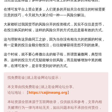
在博可发平台上受众更多，人们更多的开始关注在投注的时候需要
注意的技巧，今天就为大家介绍一种——风险分解法。
大家都听过我国货币的风险分开的投资模式，其实不仅仅是货币，
在投注购买的时候，这样的风险分开的方式也总是最有效的方式。
这与理财有这异曲同工之妙，因为当你没有相当大的把握的时候，
将一定量的投注金额分散投注，往往能够获得意想不到的效果。
这个时候，就不要心疼撒出去的银子啦，所谓普遍撒网，典型培
养。这样的投注方式无疑能够分担风险，而且能够增加中奖的概
率，在博可发中，是非常受到好评的方式。
找免费彩金|就上彩金网论坛提示：
本文章由找免费彩金|就上彩金网论坛分享。
论坛地址：【
https://caijinwang.org
】
本站资源全部来源于互联网收录，仅供娱乐和参考，文章内相
关赌博行为一律与本站无关，如出问题本站不承担任何责任，