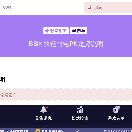
o8686
彩票相关
赛车
BB区块链雷电PK龙虎说明
明
金网论坛发布