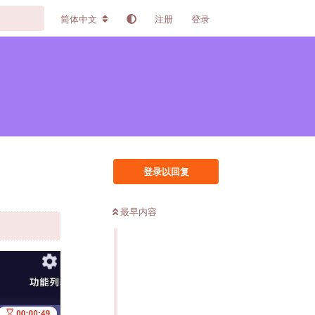
简体中文
注册
登录
登录以回复
最早内容