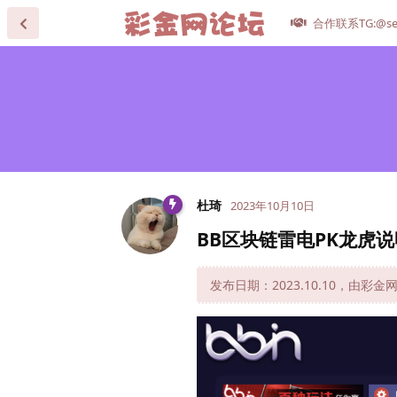
合作联系TG:@se
杜琦
2023年10月10日
BB区块链雷电PK龙虎说
发布日期：2023.10.10，由彩