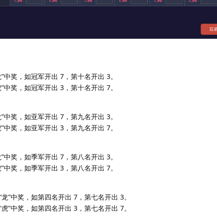
”中奖，如冠军开出 7，第十名开出 3。
”中奖，如冠军开出 3，第十名开出 7。
”中奖，如亚军开出 7，第九名开出 3。
”中奖，如亚军开出 3，第九名开出 7。
”中奖，如季军开出 7，第八名开出 3。
”中奖，如季军开出 3，第八名开出 7。
龙”中奖，如第四名开出 7，第七名开出 3。
虎”中奖，如第四名开出 3，第七名开出 7。