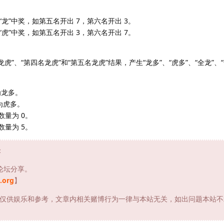
龙”中奖，如第五名开出 7，第六名开出 3。
虎”中奖，如第五名开出 3，第六名开出 7。
龙虎”、“第四名龙虎”和“第五名龙虎”结果，产生“龙多”、“虎多”、“全龙”、
为龙多。
即为虎多。
数量为 0。
数量为 5。
：
论坛分享。
.org
】
仅供娱乐和参考，文章内相关赌博行为一律与本站无关，如出问题本站不