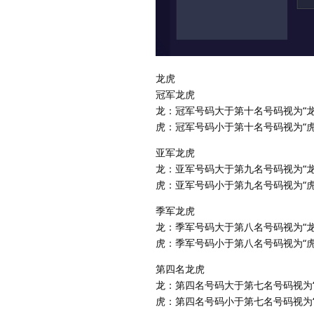
龙虎
冠军龙虎
龙：冠军号码大于第十名号码视为“龙
虎：冠军号码小于第十名号码视为“虎
亚军龙虎
龙：亚军号码大于第九名号码视为“龙
虎：亚军号码小于第九名号码视为“虎
季军龙虎
龙：季军号码大于第八名号码视为“龙
虎：季军号码小于第八名号码视为“虎
第四名龙虎
龙：第四名号码大于第七名号码视为“
虎：第四名号码小于第七名号码视为“