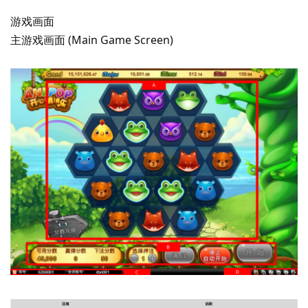
游戏画面
主游戏画面 (Main Game Screen)