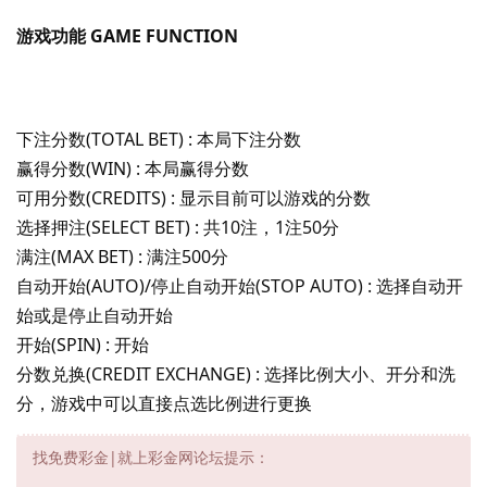
游戏功能 GAME FUNCTION
下注分数(TOTAL BET) : 本局下注分数
赢得分数(WIN) : 本局赢得分数
可用分数(CREDITS) : 显示目前可以游戏的分数
选择押注(SELECT BET) : 共10注，1注50分
满注(MAX BET) : 满注500分
自动开始(AUTO)/停止自动开始(STOP AUTO) : 选择自动开
始或是停止自动开始
开始(SPIN) : 开始
分数兑换(CREDIT EXCHANGE) : 选择比例大小、开分和洗
分，游戏中可以直接点选比例进行更换
找免费彩金|就上彩金网论坛提示：