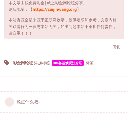
本文章由找免费彩金|就上彩金网论坛分享。
论坛地址：【
https://caijinwang.org
】
本站资源全部来源于互联网收录，仅供娱乐和参考，文章内相
关赌博行为一律与本站无关，如出问题本站不承担任何责任，
请自重！！！
回复
彩金网论坛
添加标签
标签
各游戏玩法介绍
说点什么吧...