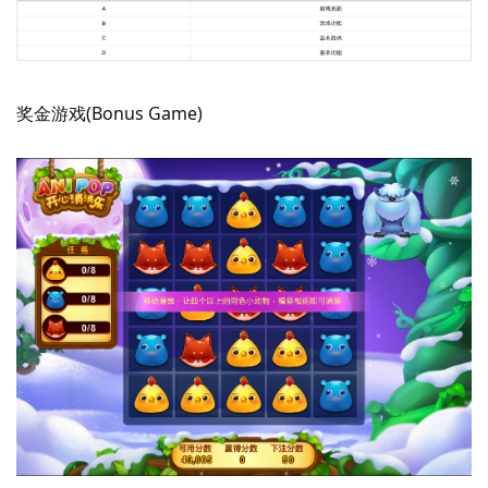
奖金游戏(Bonus Game)