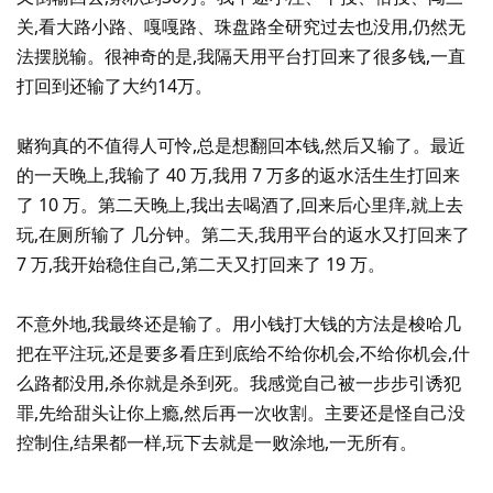
关,看大路小路、嘎嘎路、珠盘路全研究过去也没用,仍然无
法摆脱输。很神奇的是,我隔天用平台打回来了很多钱,一直
打回到还输了大约14万。
赌狗真的不值得人可怜,总是想翻回本钱,然后又输了。最近
的一天晚上,我输了 40 万,我用 7 万多的返水活生生打回来
了 10 万。第二天晚上,我出去喝酒了,回来后心里痒,就上去
玩,在厕所输了 几分钟。第二天,我用平台的返水又打回来了
7 万,我开始稳住自己,第二天又打回来了 19 万。
不意外地,我最终还是输了。用小钱打大钱的方法是梭哈几
把在平注玩,还是要多看庄到底给不给你机会,不给你机会,什
么路都没用,杀你就是杀到死。我感觉自己被一步步引诱犯
罪,先给甜头让你上瘾,然后再一次收割。主要还是怪自己没
控制住,结果都一样,玩下去就是一败涂地,一无所有。