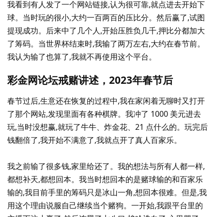
我看到有人发了一个网站链接,认为很可靠,就点进去开始下
球。当时玩的很小,大约一百两百的压比分。然后赢了,试图
提现成功。后来中了几个人,开始压胜负几千,押比分都加大
了筹码。当世界杯结束时,我输了两万左右,大约在春节前。
我认为输了也算了,我就不再使用这个平台。
彩金网论坛戒赌讲述，2023年春节后
春节过后,生意还在恢复的过程中,我在家闲着无聊时又打开
了那个网站,发现里面有各种棋牌。我冲了 1000 美元进去
玩,当时没想赢,就玩了牛牛、炸金花、21 点什么的。玩完后
钱翻倍了,我开始不满意了,我就点开了真人百家乐。
我之前输了很多钱,家里给还了。我的想法与所有人都一样,
都想补天,都想回本。我当时想回本的是赌球输的和百家乐
输的,我目前手里的筹码只是冰山一角,想回本很难。但是,我
用这个理由说服自己继续当个赌狗。一开始,我跟平台里的