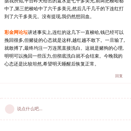
据我所知,平台昨天给出的返水是七千多美元,前两把梭哈都
中了,第三把梭哈中了六千多美元,然后几千几千的下连红打
到了六千多美元。没有提现,我仍然想回血。
彩金网论坛
讲述事实上,连红的这几下一直梭哈,钱已经可以
挽回很多,但赌徒的心态就是这样,越红越不敢下。一旦输了,
就敢搏了,最终均注一万连黑直接洗白。这就是赌狗的心理,
明明可以挽回一些压力,但彻底洗白就不会结束。今晚我的
心态还是比较坦然,希望明天睡醒后恢复正常。
回复
说点什么吧...