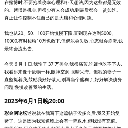
在赌博时,不要抱着侥幸心理和补天想法,因为这些都是无效
的。赌博是机会,但很少有人会成功,到最后都会一贫如洗。
真正让你控制不住自己的是大脑和心理问题。
我也从20、50、100开始慢慢下降,直到现在达到5000、
10000,有时梭哈10万也敢下,但偶尔会失败,心态就会崩溃,钱
最终会流出去。
今天 6 月 1 日,我输了 37 万美金,我很痛苦,吃饭也吃不下去,
我看起来像个废物一样,眼神空洞,眼睛呆滞。但我的妻子一
直坚挺着我,鼓励我好好做人,别再当个赌狗了,好好解决债务
问题,慢慢改善我的生活。
2023年6月1日晚20:00
彩金网论坛
述说就在我写下这篇帖子没多久后,我又开始复
赌了。这是因为我知道晚上会有一笔返水,但我没有充值。