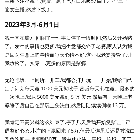
主播下注小赢了,然后连黑了七八口,梭哈洗白了,心里骂了一
遍女主播,然后下线了。
2023年3月-6月1日
我一直在赌,中间闹了一件事后停了一段时间,然后又开始赌
了。发生的事情也更多,我把生意都交给了老婆,家人认为我
是因为生意上的事情而每天心情不好,这让我老婆接管了,让
我放松了。实际上,更多的原因是赌瘾。
无论吃饭、上厕所、开车,我都会打开玩。一开始,我给自己
定了计划每天赢 1000 美元就收手,然后每天都在赢。最多的
一次晚上,我从 5000 美元赢到 5 万 美元,然后有一天晚上老
婆睡了后自己在那玩上头洗白,然后陆陆续续倒输 13 万。
我肯定不高兴就这么结束了,停了几天后我开始复赌让自己
调整好心态,小注的下赢回来了5万,但最后连黑后还是被洗白
又倒输回去,累积到30万。我中途小注、平投、倍投、闯三