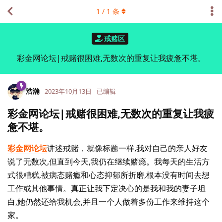
1
/
1
条
戒赌区
彩金网论坛|戒赌很困难,无数次的重复让我疲惫不堪。
浩瀚
2023年10月13日
已编辑
彩金网论坛|戒赌很困难,无数次的重复让我疲
惫不堪。
彩金网论坛
讲述戒赌，就像标题一样,我对自己的亲人好友
说了无数次,但直到今天,我仍在继续赌瘾。我每天的生活方
式很糟糕,被病态赌瘾和心态抑郁所折磨,根本没有时间去想
工作或其他事情。真正让我下定决心的是我和我的妻子坦
白,她仍然还给我机会,并且一个人做着多份工作来维持这个
家。