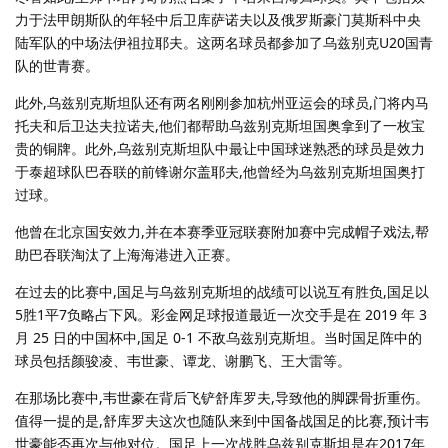
力于法甲朗斯队的年轻中后卫库萨诺夫以及俄罗斯豪门莫斯科中央
陆军队的中场法伊祖拉耶夫。这两名球员都参加了乌兹别克U20国青
队的世青赛。
此外,乌兹别克斯坦队还有两名刚刚参加杭州亚运会的球员,门将内马
托夫和后卫达夫拉诺夫,他们都帮助乌兹别克斯坦国奥拿到了一枚宝
贵的铜牌。此外,乌兹别克斯坦队中最让中国球迷熟悉的球员是效力
于泰超球队巴吞联的前锋谢尔盖耶夫,他曾经为乌兹别克斯坦国奥打
过球。
他曾在北京国安效力,并在本赛季亚冠联赛附加赛中完成帽子戏法,帮
助巴吞联淘汰了上海海港进入正赛。
在过去的比赛中,国足与乌兹别克斯坦的战绩可以说互有胜负,国足以
5胜1平7负略占下风。彩金网足球报道最近一次交手是在 2019 年 3
月 25 日的中国杯中,国足 0-1 不敌乌兹别克斯坦。当时国足阵中的
球员包括颜骏凌、韦世豪、谭龙、谢鹏飞、王大雷等。
在那场比赛中,韦世豪在背后飞铲舒库罗夫,导致他的脚踝骨折重伤。
值得一提的是,舒库罗夫这次也随队来到中国备战国足的比赛,预计韦
世豪能否再次与他对位。国足上一次战胜乌兹别克斯坦是在2017年