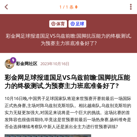
1
/
1
条
体育
足球
彩金网足球报道国足VS乌兹前瞻:国脚抗压能力的终极测试,
为预赛主力班底准备好了?
彩金网社区
2023年10月16日
彩金网足球报道国足VS乌兹前瞻:国脚抗压能
力的终极测试,为预赛主力班底准备好了?
10月16日晚,中国男子足球国家队将迎来世预赛开赛前最后一场国际
正式热身赛,主场对阵乌兹别克斯坦队。相比越南队,乌兹别克斯坦的
实力无疑更加强大,对国足来说将是一个巨大的挑战。这场比赛的首
发阵容也很值得期待,毕竟这是世预赛前最后一场热身赛,扬科维奇是
否会选择继续考察队中新人还是派出全主力进行世预赛训练?