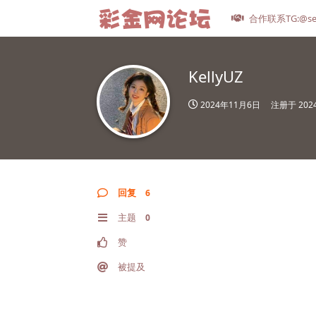
合作联系TG:@se
KellyUZ
2024年11月6日
注册于
20
回复
6
主题
0
赞
被提及